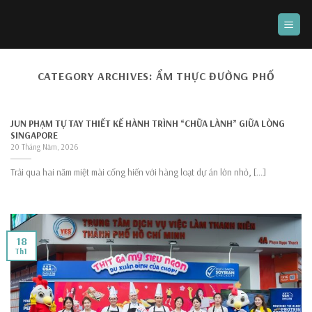
Skip
to
content
CATEGORY ARCHIVES:
ẨM THỰC ĐƯỜNG PHỐ
JUN PHẠM TỰ TAY THIẾT KẾ HÀNH TRÌNH “CHỮA LÀNH” GIỮA LÒNG
SINGAPORE
20 Tháng Năm, 2026
Trải qua hai năm miệt mài cống hiến với hàng loạt dự án lớn nhỏ, [...]
18
Th1