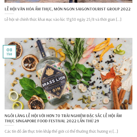
LỄ HỘI VĂN HÓA ẨM THỰC, MÓN NGON SAIGONTOURIST GROUP 2022
Lễ hội sẽ chính thức khai mạc vào lúc 17g30 ngày 25/8 và thời gian [...]
08
Th8
NGÔI LÀNG LỄ HỘI VỚI HƠN 70 TRẢI NGHIỆM ĐẶC SẮC LỄ HỘI ẨM
THỰC SINGAPORE FOOD FESTIVAL 2022 LẦN THỨ 29
Các tín đồ ẩm thực trên khắp thế giới có thể thưởng thức hương vị [...]