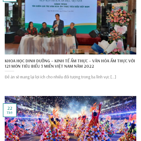
KHOA HỌC DINH DƯỠNG – KINH TẾ ẨM THỰC – VĂN HÓA ẨM THỰC VỚI
121 MÓN TIÊU BIỂU 3 MIỀN VIỆT NAM NĂM 2022
Đề án sẽ mang lại lợi ích cho nhiều đối tượng trong ba lĩnh vực [...]
22
Th9