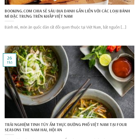
BOOKING.COM CHIA SẺ SÁU ĐỊA DANH GẮN LIỀN VỚI CÁC LOẠI BÁNH
MÌ ĐẶC TRƯNG TRÊN KHẮP VIỆT NAM
Bánh mì, món ăn quốc dân rất đỗi quen thuộc tại Việt Nam, bắt nguồn [...]
26
Th3
TRẢI NGHIỆM TINH TÚY ẨM THỰC ĐƯỜNG PHỐ VIỆT NAM TẠI FOUR
SEASONS THE NAM HAI, HỘI AN