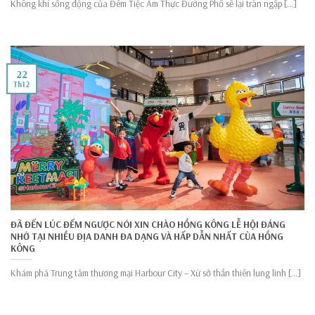
Không khí sống động của Đêm Tiệc Ẩm Thực Đường Phố sẽ lại tràn ngập [...]
22
Th12
ĐÃ ĐẾN LÚC ĐẾM NGƯỢC NÓI XIN CHÀO HỒNG KÔNG LỄ HỘI ĐÁNG
NHỚ TẠI NHIỀU ĐỊA DANH ĐA DẠNG VÀ HẤP DẪN NHẤT CỦA HỒNG
KÔNG
Khám phá Trung tâm thương mại Harbour City – Xứ sở thần thiên lung linh [...]