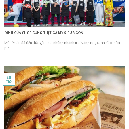
ĐỈNH CỦA CHÓP CÙNG THỊT GÀ MỸ SIÊU NGON
Mùa Xuân đã đến thật gần qua những nhành mai vàng rực, cánh đào thắm
[...]
28
Th3