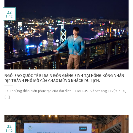
22
Th12
NGÔI SAO QUỐC TẾ BI RAIN ĐÓN GIÁNG SINH TẠI HỒNG KÔNG NHÂN
DỊP THÀNH PHỐ MỞ CỬA CHÀO MỪNG KHÁCH DU LỊCH.
Sau những diễn biến phức tạp của đại dịch COVID-19, vào tháng 11 vừa qua,
[...]
22
Th12