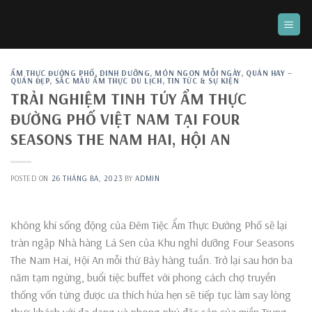
Skip
to
content
ẨM THỰC ĐƯỜNG PHỐ
,
DINH DƯỠNG
,
MÓN NGON MỖI NGÀY
,
QUÁN HAY –
QUÁN ĐẸP
,
SẮC MÀU ẨM THỰC DU LỊCH
,
TIN TỨC & SỰ KIỆN
TRẢI NGHIỆM TINH TÚY ẨM THỰC
ĐƯỜNG PHỐ VIỆT NAM TẠI FOUR
SEASONS THE NAM HAI, HỘI AN
POSTED ON
26 THÁNG BA, 2023
BY
ADMIN
Không khí sống động của Đêm Tiệc Ẩm Thực Đường Phố sẽ lại
tràn ngập Nhà hàng Lá Sen của Khu nghỉ dưỡng Four Seasons
The Nam Hai, Hội An mỗi thứ Bảy hàng tuần. Trở lại sau hơn ba
năm tạm ngừng, buổi tiệc buffet với phong cách chợ truyền
thống vốn từng được ưa thích hứa hẹn sẽ tiếp tục làm say lòng
thực khách với đa dạng và phong phú đặc sản của miền Trung.