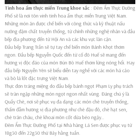
Tinh hoa ẩm thực miền Trung khoe sắc
: Đêm Ẩm Thực Đường
Phố sẽ là nơi tôn vinh tinh hoa ẩm thực miền Trung Việt Nam.
Những món ăn được chế biến với công thức và kỹ thuật nấu
nướng đậm chất truyền thống, từ chính những nghệ nhân và đầu
bếp địa phương đến từ Hội An và các khu vực lân cận.
Đầu bếp Trang Trần sẽ tự tay chế biến món Bánh Khọt thơm
ngon. Đầu bếp Nguyễn Quốc đến từ cố đô Huế sẽ mang đến
hương vị độc đáo của món Bún Bò Huế thơm lừng nóng hổi. Hay
đầu bếp Nguyễn Yên sẽ biểu diễn tay nghề với các món há cảo
và bò lá lốt đặc trưng Việt Nam.
Thực đơn tráng miệng do đầu bếp bánh ngọt Phạm Ly phụ trách
sẽ tràn ngập những món ngọt ngon nhất vùng. Đáng chú ý là
Quầy Chè, nơi sẽ phục vụ đa dạng các món chè truyền thống,
thấm đẫm hương vị địa phương như chè đậu đỏ, chè hạt sen,
chè trân châu, chè khoai môn cốt dừa béo ngậy…
Đêm Ẩm Thực Đường Phố tại Nhà hàng Lá Sen được phục vụ từ
18g30 đến 22g30 thứ Bảy hằng tuần.