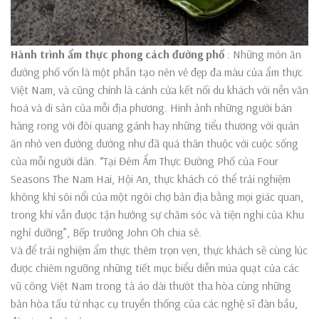
Hành trình ẩm thực phong cách đường phố
: Những món ăn
đường phố vốn là một phần tạo nên vẻ đẹp đa màu của ẩm thực
Việt Nam, và cũng chính là cánh cửa kết nối du khách với nền văn
hoá và di sản của mỗi địa phương. Hình ảnh những người bán
hàng rong với đôi quang gánh hay những tiểu thương với quán
ăn nhỏ ven đường dường như đã quá thân thuộc với cuộc sống
của mỗi người dân. “Tại Đêm Ẩm Thực Đường Phố của Four
Seasons The Nam Hai, Hội An, thực khách có thể trải nghiệm
không khí sôi nổi của một ngôi chợ bản địa bằng mọi giác quan,
trong khi vẫn được tận hưởng sự chăm sóc và tiện nghi của Khu
nghỉ dưỡng”, Bếp trưởng John Oh chia sẻ.
Và để trải nghiệm ẩm thực thêm trọn vẹn, thực khách sẽ cùng lúc
được chiêm ngưỡng những tiết mục biểu diễn múa quạt của các
vũ công Việt Nam trong tà áo dài thướt tha hòa cùng những
bản hòa tấu từ nhạc cụ truyền thống của các nghệ sĩ đàn bầu,