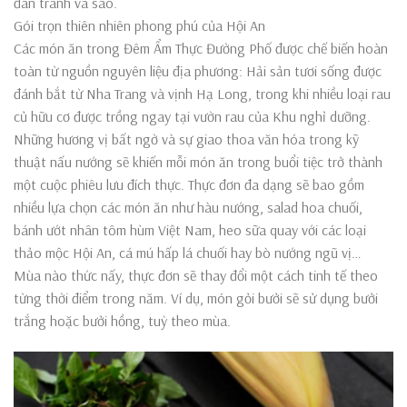
đàn tranh và sáo.
Gói trọn thiên nhiên phong phú của Hội An
Các món ăn trong Đêm Ẩm Thực Đường Phố được chế biến hoàn
toàn từ nguồn nguyên liệu địa phương: Hải sản tươi sống được
đánh bắt từ Nha Trang và vịnh Hạ Long, trong khi nhiều loại rau
củ hữu cơ được trồng ngay tại vườn rau của Khu nghỉ dưỡng.
Những hương vị bất ngờ và sự giao thoa văn hóa trong kỹ
thuật nấu nướng sẽ khiến mỗi món ăn trong buổi tiệc trở thành
một cuộc phiêu lưu đích thực. Thực đơn đa dạng sẽ bao gồm
nhiều lựa chọn các món ăn như hàu nướng, salad hoa chuối,
bánh ướt nhân tôm hùm Việt Nam, heo sữa quay với các loại
thảo mộc Hội An, cá mú hấp lá chuối hay bò nướng ngũ vị…
Mùa nào thức nấy, thực đơn sẽ thay đổi một cách tinh tế theo
từng thời điểm trong năm. Ví dụ, món gỏi bưởi sẽ sử dụng bưởi
trắng hoặc bưởi hồng, tuỳ theo mùa.