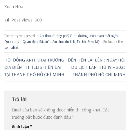
Xuân Hòa
Post Views:
309
This entry was posted in
Ẩm thực đường phố
,
Dinh dưỡng
,
Món ngon mỗi ngày
,
Quán hay – Quán đẹp
,
Sắc màu ẩm thực du lịch
,
Tin tức & sự kiện
. Bookmark the
permalink
.
HỘI ĐỒNG ANH KHAI TRƯƠNG
ĐẾN HẸN LẠI LÊN : NGÀY HỘI
ĐỊA ĐIỂM THI IELTS HIỆN ĐẠI
DU LỊCH LẦN THỨ 19 – 2023
TẠI THÀNH PHỐ HỒ CHÍ MINH
THÀNH PHỐ HỒ CHÍ MINH
Trả lời
Email của bạn sẽ không được hiển thị công khai.
Các
trường bắt buộc được đánh dấu
*
Bình luận
*