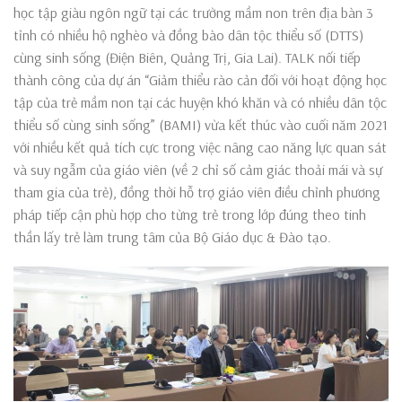
học tập giàu ngôn ngữ tại các trường mầm non trên địa bàn 3
tỉnh có nhiều hộ nghèo và đồng bào dân tộc thiểu số (DTTS)
cùng sinh sống (Điện Biên, Quảng Trị, Gia Lai). TALK nối tiếp
thành công của dự án “Giảm thiểu rào cản đối với hoạt động học
tập của trẻ mầm non tại các huyện khó khăn và có nhiều dân tộc
thiểu số cùng sinh sống” (BAMI) vừa kết thúc vào cuối năm 2021
với nhiều kết quả tích cực trong việc nâng cao năng lực quan sát
và suy ngẫm của giáo viên (về 2 chỉ số cảm giác thoải mái và sự
tham gia của trẻ), đồng thời hỗ trợ giáo viên điều chỉnh phương
pháp tiếp cận phù hợp cho từng trẻ trong lớp đúng theo tinh
thần lấy trẻ làm trung tâm của Bộ Giáo dục & Đào tạo.