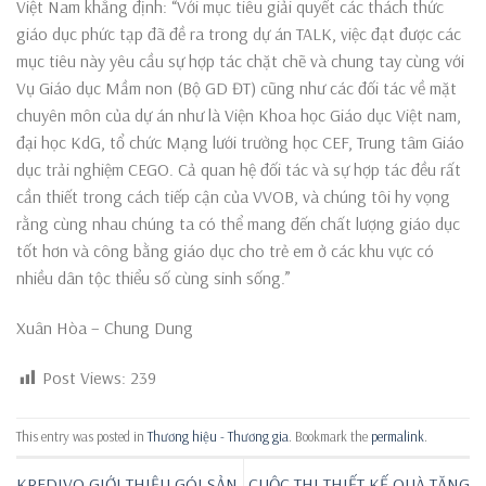
Việt Nam khẳng định: “Với mục tiêu giải quyết các thách thức
giáo dục phức tạp đã đề ra trong dự án TALK, việc đạt được các
mục tiêu này yêu cầu sự hợp tác chặt chẽ và chung tay cùng với
Vụ Giáo dục Mầm non (Bộ GD ĐT) cũng như các đối tác về mặt
chuyên môn của dự án như là Viện Khoa học Giáo dục Việt nam,
đại học KdG, tổ chức Mạng lưới trường học CEF, Trung tâm Giáo
dục trải nghiệm CEGO. Cả quan hệ đối tác và sự hợp tác đều rất
cần thiết trong cách tiếp cận của VVOB, và chúng tôi hy vọng
rằng cùng nhau chúng ta có thể mang đến chất lượng giáo dục
tốt hơn và công bằng giáo dục cho trẻ em ở các khu vực có
nhiều dân tộc thiểu số cùng sinh sống.”
Xuân Hòa – Chung Dung
Post Views:
239
This entry was posted in
Thương hiệu - Thương gia
. Bookmark the
permalink
.
KREDIVO GIỚI THIỆU GÓI SẢN
CUỘC THI THIẾT KẾ QUÀ TẶNG