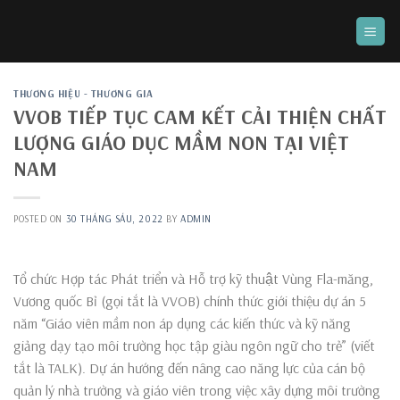
Skip
to
content
THƯƠNG HIỆU - THƯƠNG GIA
VVOB TIẾP TỤC CAM KẾT CẢI THIỆN CHẤT
LƯỢNG GIÁO DỤC MẦM NON TẠI VIỆT
NAM
POSTED ON
30 THÁNG SÁU, 2022
BY
ADMIN
Tổ chức Hợp tác Phát triển và Hỗ trợ kỹ thuật Vùng Fla-măng,
Vương quốc Bỉ (gọi tắt là VVOB) chính thức giới thiệu dự án 5
năm “Giáo viên mầm non áp dụng các kiến thức và kỹ năng
giảng dạy tạo môi trường học tập giàu ngôn ngữ cho trẻ” (viết
tắt là TALK). Dự án hướng đến nâng cao năng lực của cán bộ
quản lý nhà trường và giáo viên trong việc xây dựng môi trường