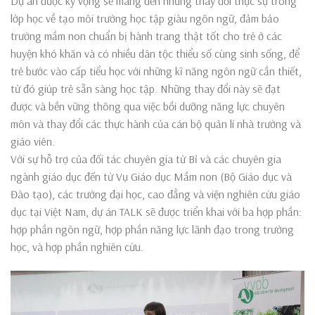
Dự án được kỳ vọng sẽ mang đến những thay đổi thực sự trong
lớp học về tạo môi trường học tập giàu ngôn ngữ, đảm bảo
trường mầm non chuẩn bị hành trang thật tốt cho trẻ ở các
huyện khó khăn và có nhiều dân tộc thiểu số cùng sinh sống, để
trẻ bước vào cấp tiểu học với những kĩ năng ngôn ngữ cần thiết,
từ đó giúp trẻ sẵn sàng học tập. Những thay đổi này sẽ đạt
được và bền vững thông qua việc bồi dưỡng năng lực chuyên
môn và thay đổi các thực hành của cán bộ quản lí nhà trường và
giáo viên.
Với sự hỗ trợ của đối tác chuyên gia từ Bỉ và các chuyên gia
ngành giáo dục đến từ Vụ Giáo dục Mầm non (Bộ Giáo dục và
Đào tạo), các trường đại học, cao đẳng và viện nghiên cứu giáo
dục tại Việt Nam, dự án TALK sẽ được triển khai với ba hợp phần:
hợp phần ngôn ngữ, hợp phần năng lực lãnh đạo trong trường
học, và hợp phần nghiên cứu.