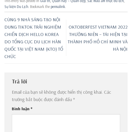
This entry was posted in
Giải trí
,
Quán hay – Quán đẹp
,
Sắc màu ẩm thực du lịch
,
Sự kiện Du Lịch
. Bookmark the
permalink
.
CÙNG 9 NHÀ SÁNG TẠO NỘI
DUNG TIKTOK TRẢI NGHIỆM
OKTOBERFEST VIETNAM 2022
CHIẾN DỊCH HELLO KOREA
THƯỜNG NIÊN – TÁI HIỆN TẠI
DO TỔNG CỤC DU LỊCH HÀN
THÀNH PHỐ HỒ CHÍ MINH VÀ
QUỐC TẠI VIỆT NAM (KTO) TỔ
HÀ NỘI
CHỨC
Trả lời
Email của bạn sẽ không được hiển thị công khai.
Các
trường bắt buộc được đánh dấu
*
Bình luận
*