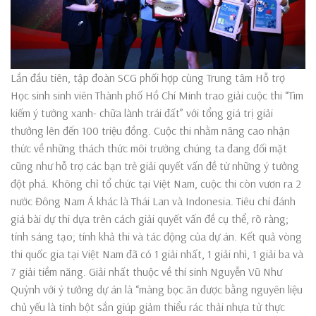
Lần đầu tiên, tập đoàn SCG phối hợp cùng Trung tâm Hỗ trợ
Học sinh sinh viên Thành phố Hồ Chí Minh trao giải cuộc thi “Tìm
kiếm ý tưởng xanh- chữa lành trái đất” với tổng giá trị giải
thưởng lên đến 100 triệu đồng. Cuộc thi nhằm nâng cao nhận
thức về những thách thức môi trường chúng ta đang đối mặt
cũng như hỗ trợ các bạn trẻ giải quyết vấn đề từ những ý tưởng
đột phá. Không chỉ tổ chức tại Việt Nam, cuộc thi còn vươn ra 2
nước Đông Nam Á khác là Thái Lan và Indonesia. Tiêu chí đánh
giá bài dự thi dựa trên cách giải quyết vấn đề cụ thể, rõ ràng;
tính sáng tạo; tính khả thi và tác động của dự án. Kết quả vòng
thi quốc gia tại Việt Nam đã có 1 giải nhất, 1 giải nhì, 1 giải ba và
7 giải tiềm năng. Giải nhất thuộc về thí sinh Nguyễn Vũ Như
Quỳnh với ý tưởng dự án là “màng bọc ăn được bằng nguyên liệu
chủ yếu là tinh bột sắn giúp giảm thiểu rác thải nhựa từ thực