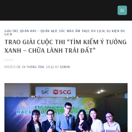
Skip
to
content
GIẢI TRÍ
,
QUÁN HAY – QUÁN ĐẸP
,
SẮC MÀU ẨM THỰC DU LỊCH
,
SỰ KIỆN DU
LỊCH
TRAO GIẢI CUỘC THI “TÌM KIẾM Ý TƯỞNG
XANH – CHỮA LÀNH TRÁI ĐẤT”
POSTED ON
24 THÁNG TÁM, 2022
BY
ADMIN