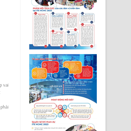
p vai
t
 phải