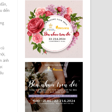
 dẫn,
u diễn
ong
 cũ
hội,
ễn ánh
ục
đều