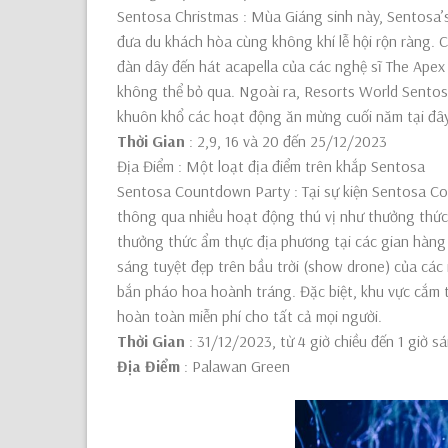
Sentosa Christmas : Mùa Giáng sinh này, Sentosa’s
đưa du khách hòa cùng không khí lễ hội rộn ràng. Cá
đàn dây đến hát acapella của các nghệ sĩ The Apex
không thể bỏ qua. Ngoài ra, Resorts World Sentos
khuôn khổ các hoạt động ăn mừng cuối năm tại đây
Thời Gian
: 2,9, 16 và 20 đến 25/12/2023
Địa Điểm : Một loạt địa điểm trên khắp Sentosa
Sentosa Countdown Party : Tại sự kiện Sentosa C
thông qua nhiều hoạt động thú vị như thưởng thức
thưởng thức ẩm thực địa phương tại các gian hàng v
sáng tuyệt đẹp trên bầu trời (show drone) của các
bắn pháo hoa hoành tráng. Đặc biệt, khu vực cắm tr
hoàn toàn miễn phí cho tất cả mọi người.
Thời Gian
: 31/12/2023, từ 4 giờ chiều đến 1 giờ s
Địa Điểm
: Palawan Green