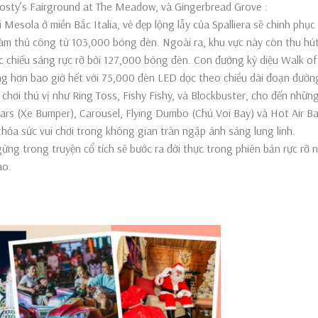
rosty’s Fairground at The Meadow, và Gingerbread Grove :
Mesola ở miền Bắc Italia, vẻ đẹp lộng lẫy của Spalliera sẽ chinh phục
làm thủ công từ 103,000 bóng đèn. Ngoài ra, khu vực này còn thu hú
ợc chiếu sáng rực rỡ bởi 127,000 bóng đèn. Con đường kỳ diệu Walk of
ráng hơn bao giờ hết với 75,000 đèn LED dọc theo chiều dài đoạn đườn
hơi thú vị như Ring Toss, Fishy Fishy, và Blockbuster, cho đến những
rs (Xe Bumper), Carousel, Flying Dumbo (Chú Voi Bay) và Hot Air Ba
 thỏa sức vui chơi trong không gian tràn ngập ánh sáng lung linh.
ng trong truyện cổ tích sẽ bước ra đời thực trong phiên bản rực rỡ 
ào.