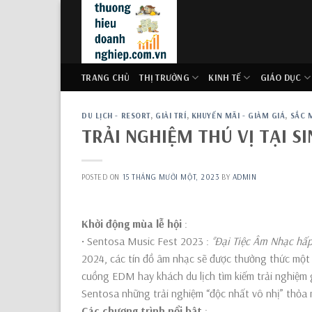
Skip
to
content
TRANG CHỦ
THỊ TRƯỜNG
KINH TẾ
GIÁO DỤC
DU LỊCH - RESORT
,
GIẢI TRÍ
,
KHUYẾN MÃI - GIẢM GIÁ
,
SẮC 
TRẢI NGHIỆM THÚ VỊ TẠI S
POSTED ON
15 THÁNG MƯỜI MỘT, 2023
BY
ADMIN
Khởi động mùa lễ hội
:
• Sentosa Music Fest 2023 :
‘’Đại Tiệc Âm Nhạc hấp
2024, các tín đồ âm nhạc sẽ được thưởng thức một 
cuồng EDM hay khách du lịch tìm kiếm trải nghiệm g
Sentosa những trải nghiệm “độc nhất vô nhị” thỏa 
Các chương trình nổi bật
: