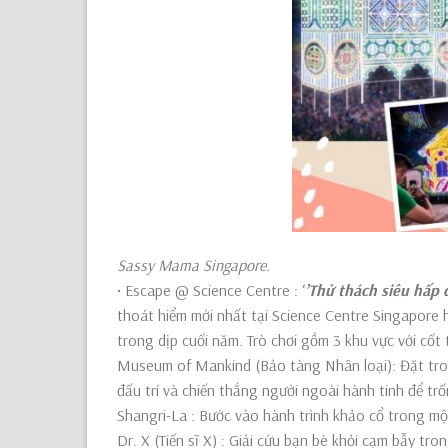
Sassy Mama Singapore.
• Escape @ Science Centre : ‘
’Thử thách siêu hấp d
thoát hiểm mới nhất tại Science Centre Singapore h
trong dịp cuối năm. Trò chơi gồm 3 khu vực với cốt 
Museum of Mankind (Bảo tàng Nhân loại): Đặt trong
đấu trí và chiến thắng người ngoài hành tinh để trố
Shangri-La : Bước vào hành trình khảo cổ trong một 
Dr. X (Tiến sĩ X) : Giải cứu bạn bè khỏi cạm bẫy tr