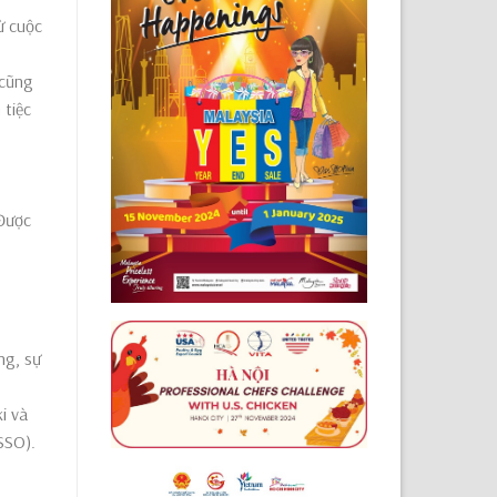
ừ cuộc
 cũng
 tiệc
 Được
ũ
ng, sự
i và
SSO).