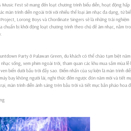
 Music Fest sẽ mang đến loạt chương trình biểu diễn, hoạt động hấp
c màn trình diễn ngoài trời với nhiều thể loại âm nhạc đa dạng, từ biể
 Project, Lorong Boys và Chordinate Singers sẽ là những trải nghiệm
a chuẩn bị khởi động loạt chương trình theo chủ đề âm nhạc, nằm tr
.
ountdown Party ở Palawan Green, du khách có thể chào tạm biệt năm
 nhạc sống, xem phim ngoài trời, tham quan các khu mua sắm mùa lễ 
en biển dưới bầu trời đầy sao. Điểm nhấn của sự kiện là màn trình di
 máy bay không người lái, nghi thức đếm ngược đón năm mới và tiết m
ại, màn trình diễn ánh sáng trên bầu trời và tiết mục bắn pháo hoa 
áng