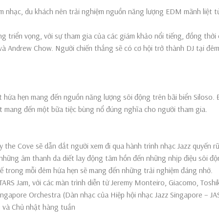
i âm nhạc, du khách nên trải nghiệm nguồn năng lượng EDM mãnh liệt t
g triển vọng, với sự tham gia của các giám khảo nổi tiếng, đồng thời
h và Andrew Chow. Người chiến thắng sẽ có cơ hội trở thành DJ tại đêm
 hứa hẹn mang đến nguồn năng lượng sôi động trên bãi biển Siloso.
ut mang đến một bữa tiệc bùng nổ đúng nghĩa cho người tham gia.
by the Cove sẽ dẫn dắt người xem đi qua hành trình nhạc Jazz quyến r
hững âm thanh da diết lay động tâm hồn đến những nhịp điệu sôi độ
 tế trong mỗi đêm hứa hẹn sẽ mang đến những trải nghiệm đáng nhớ.
TARS Jam, với các màn trình diễn từ Jeremy Monteiro, Giacomo, Toshik
Singapore Orchestra (Dàn nhạc của Hiệp hội nhạc Jazz Singapore – JA
u và Chủ nhật hàng tuần