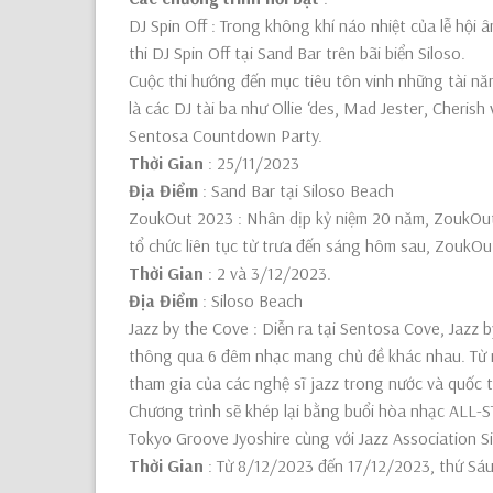
DJ Spin Off : Trong không khí náo nhiệt của lễ hộ
thi DJ Spin Off tại Sand Bar trên bãi biển Siloso.
Cuộc thi hướng đến mục tiêu tôn vinh những tài năn
là các DJ tài ba như Ollie ‘des, Mad Jester, Cheris
Sentosa Countdown Party.
Thời Gian
: 25/11/2023
Địa Điểm
: Sand Bar tại Siloso Beach
ZoukOut 2023 : Nhân dịp kỷ niệm 20 năm, ZoukOut
tổ chức liên tục từ trưa đến sáng hôm sau, ZoukO
Thời Gian
: 2 và 3/12/2023.
Địa Điểm
: Siloso Beach
Jazz by the Cove : Diễn ra tại Sentosa Cove, Jazz 
thông qua 6 đêm nhạc mang chủ đề khác nhau. Từ n
tham gia của các nghệ sĩ jazz trong nước và quốc
Chương trình sẽ khép lại bằng buổi hòa nhạc ALL-S
Tokyo Groove Jyoshire cùng với Jazz Association 
Thời Gian
: Từ 8/12/2023 đến 17/12/2023, thứ Sá