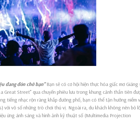
iệu đang đón chờ bạn’’
Bạn sẽ có cơ hội hiện thực hóa giấc mơ Giáng 
 a Great Street” qua chuyến phiêu lưu trong khung cảnh thần tiên đư
g tiếng nhạc rộn ràng khắp đường phố, bạn có thể tận hưởng niềm v
s) với vô số những trò chơi thú vị. Ngoài ra, du khách không nên bỏ l
hiệu ứng ánh sáng và hình ảnh kỹ thuật số (Multimedia Projection