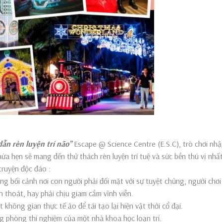
ẫn rèn luyện trí não’’
Escape @ Science Centre (E.S.C), trò chơi nhậ
ứa hẹn sẽ mang đến thử thách rèn luyện trí tuệ và sức bền thú vị nhấ
truyện độc đáo :
 bối cảnh nơi con người phải đối mặt với sự tuyệt chủng, người chơi
n thoát, hay phải chịu giam cầm vĩnh viễn.
không gian thực tế ảo để tái tạo lại hiện vật thời cổ đại.
ong phòng thí nghiệm của một nhà khoa học loạn trí.