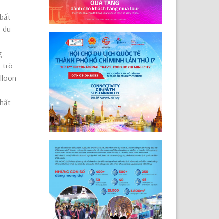
 bất
t du
g.
 trò
lloon
nhất