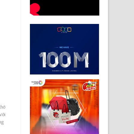
chờ
Với
ng