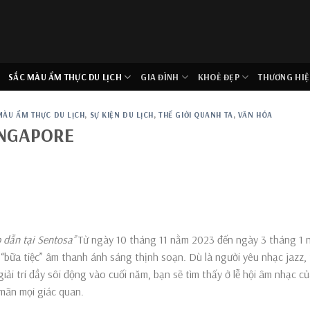
SẮC MÀU ẨM THỰC DU LỊCH
GIA ĐÌNH
KHOẺ ĐẸP
THƯƠNG HIỆ
MÀU ẨM THỰC DU LỊCH
,
SỰ KIỆN DU LỊCH
,
THẾ GIỚI QUANH TA
,
VĂN HÓA
INGAPORE
 dẫn tại Sentosa’’
Từ ngày 10 tháng 11 nằm 2023 đến ngày 3 tháng 1 
“bữa tiệc” âm thanh ánh sáng thịnh soạn. Dù là người yêu nhạc jazz,
iải trí đầy sôi động vào cuối năm, bạn sẽ tìm thấy ở lễ hội âm nhạc c
mãn mọi giác quan.