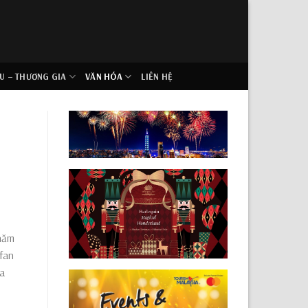
U – THƯƠNG GIA
VĂN HÓA
LIÊN HỆ
năm
 fan
ủa