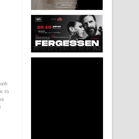
sinh
ợc tô
ui
ỡ