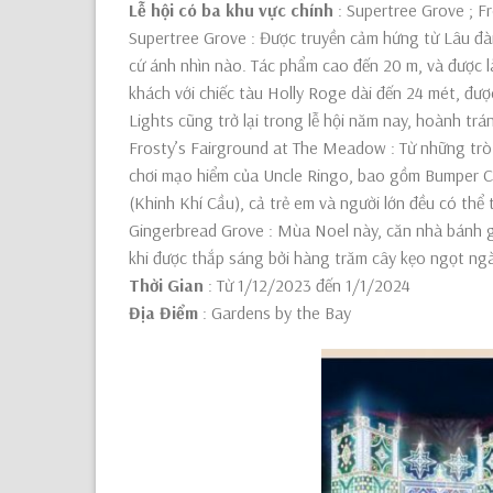
Lễ hội có ba khu vực chính
: Supertree Grove ; F
Supertree Grove : Được truyền cảm hứng từ Lâu đài 
cứ ánh nhìn nào. Tác phẩm cao đến 20 m, và được 
khách với chiếc tàu Holly Roge dài đến 24 mét, đư
Lights cũng trở lại trong lễ hội năm nay, hoành t
Frosty’s Fairground at The Meadow : Từ những trò c
chơi mạo hiểm của Uncle Ringo, bao gồm Bumper Ca
(Khinh Khí Cầu), cả trẻ em và người lớn đều có thể
Gingerbread Grove : Mùa Noel này, căn nhà bánh gừ
khi được thắp sáng bởi hàng trăm cây kẹo ngọt ng
Thời Gian
: Từ 1/12/2023 đến 1/1/2024
Địa Điểm
: Gardens by the Bay