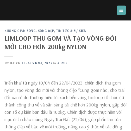
Skip
to
content
KHÔNG GIAN SỐNG
,
SỐNG ĐẸP
,
TIN TỨC & SỰ KIỆN
LIMLOOP THU GOM VÀ TẠO VÒNG ĐỜI
MỚI CHO HƠN 200kg NYLON
POSTED ON
1 THÁNG NĂM, 2023
BY
ADMIN
Triển khai từ ngày 10/04 đến 22/04/2023, chiến dịch thu gom
nylon, tạo vòng đời mới với thông điệp “Cùng gom nào, cho trái
đất xanh” do thương hiệu túi xách bền vững Limloop tổ chức đã
thành công thu về và sẵn sàng tái chế hơn 200kg nylon, gấp đôi
con số dự kiến ban đầu là 100kg. Chiến dịch được thực hiện với
mục đích chào mừng Ngày Trái Đất (22/04), góp phần lan tỏa
thông điệp về bảo vệ môi trường, nâng cao ý thức về tác động