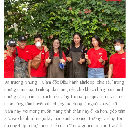
Bà Trương Nhung – Giám đốc Điều hành Limloop, chia sẻ: “Trong
những năm qua, Limloop đã mang đến cho khách hàng của mình
những sản phẩm túi xách bền vững thông qua quy trình tái chế
nilon cùng tâm huyết của những lao động là người khuyết tật.
Năm nay, với mong muốn mang tinh thần này đi xa hơn, góp tâm
sức vào hành trình giữ lấy màu xanh cho môi trường, chúng tôi
đã quyết định thực hiện chiến dịch “Cùng gom nào, cho trái đất