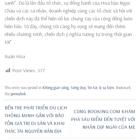
xanh”. Dù là lần đầu tổ chức, sự đồng hành của Hoa hậu Ngọc
Châu và các cá nhân, doanh nghiệp cùng các tổ chức xã hội với
chiến dịch này đã thể hiện nỗ lực chung tay của cộng đồng luôn
hiện hữu. Từ đây, chúng tôi càng hy vọng sẽ mang đến thêm
nhiều chương trình, chiến dịch ý nghĩa tương tự trong thời gian
tới”.
Xuân Hòa
Post Views:
377
This entry was posted in
Không gian sống
,
Sống đẹp
,
Tin tức & sự kiện
. Bookmark
the
permalink
.
BẾN TRE PHÁT TRIỂN DU LỊCH
CÙNG BOOKING.COM KHÁM
THÔNG MINH GẮN VỚI BẢO
PHÁ SÁU ĐIỂM ĐẾN TUYỆT VỜI
TỒN GIÁ TRỊ DI SẢN VÀ KHAI
NHÂN DỊP NGÀY CỦA MẸ
THÁC TÀI NGUYÊN BẢN ĐỊA