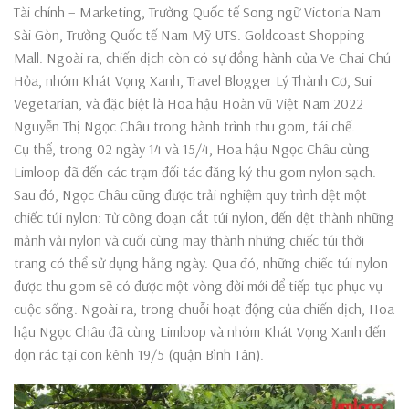
Tài chính – Marketing, Trường Quốc tế Song ngữ Victoria Nam
Sài Gòn, Trường Quốc tế Nam Mỹ UTS. Goldcoast Shopping
Mall. Ngoài ra, chiến dịch còn có sự đồng hành của Ve Chai Chú
Hỏa, nhóm Khát Vọng Xanh, Travel Blogger Lý Thành Cơ, Sui
Vegetarian, và đặc biệt là Hoa hậu Hoàn vũ Việt Nam 2022
Nguyễn Thị Ngọc Châu trong hành trình thu gom, tái chế.
Cụ thể, trong 02 ngày 14 và 15/4, Hoa hậu Ngọc Châu cùng
Limloop đã đến các trạm đối tác đăng ký thu gom nylon sạch.
Sau đó, Ngọc Châu cũng được trải nghiệm quy trình dệt một
chiếc túi nylon: Từ công đoạn cắt túi nylon, đến dệt thành những
mảnh vải nylon và cuối cùng may thành những chiếc túi thời
trang có thể sử dụng hằng ngày. Qua đó, những chiếc túi nylon
được thu gom sẽ có được một vòng đời mới để tiếp tục phục vụ
cuộc sống. Ngoài ra, trong chuỗi hoạt động của chiến dịch, Hoa
hậu Ngọc Châu đã cùng Limloop và nhóm Khát Vọng Xanh đến
dọn rác tại con kênh 19/5 (quận Bình Tân).