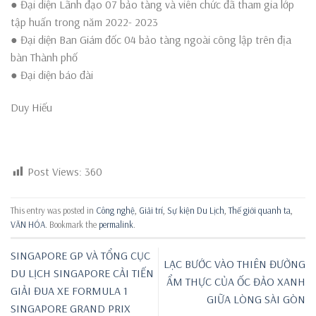
● Đại diện Lãnh đạo 07 bảo tàng và viên chức đã tham gia lớp
tập huấn trong năm 2022- 2023
● Đại diện Ban Giám đốc 04 bảo tàng ngoài công lập trên địa
bàn Thành phố
● Đại diện báo đài
Duy Hiếu
Post Views:
360
This entry was posted in
Công nghệ
,
Giải trí
,
Sự kiện Du Lịch
,
Thế giới quanh ta
,
VĂN HÓA
. Bookmark the
permalink
.
SINGAPORE GP VÀ TỔNG CỤC
LẠC BƯỚC VÀO THIÊN ĐƯỜNG
DU LỊCH SINGAPORE CẢI TIẾN
ẨM THỰC CỦA ỐC ĐẢO XANH
GIẢI ĐUA XE FORMULA 1
GIỮA LÒNG SÀI GÒN
SINGAPORE GRAND PRIX