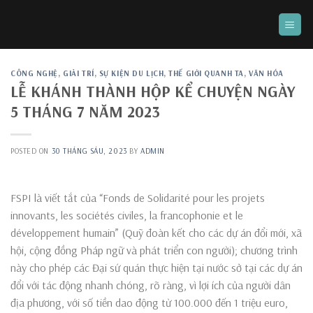
Skip
to
content
CÔNG NGHỆ
,
GIẢI TRÍ
,
SỰ KIỆN DU LỊCH
,
THẾ GIỚI QUANH TA
,
VĂN HÓA
LỄ KHÁNH THÀNH HỘP KỂ CHUYỆN NGÀY
5 THÁNG 7 NĂM 2023
POSTED ON
30 THÁNG SÁU, 2023
BY
ADMIN
FSPI là viết tắt của “Fonds de Solidarité pour les projets
innovants, les sociétés civiles, la francophonie et le
développement humain” (Quỹ đoàn kết cho các dự án đổi mới, xã
hội, cộng đồng Pháp ngữ và phát triển con người); chương trình
này cho phép các Đại sứ quán thực hiện tại nước sở tại các dự án
đổi với tác động nhanh chóng, rõ ràng, vì lợi ích của người dân
địa phương, với số tiền dao động từ 100.000 đến 1 triệu euro,