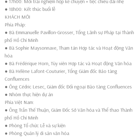
● 17h00: Mời trải nghiệm hộp kể chuyện + tiệc chiêu đãi nhẹ
● 18h00: Kết thúc buổi lễ
KHÁCH MỜI
Phía Pháp:
● Bà Emmanuelle Pavillon-Grosser, Tổng Lãnh sự Pháp tại Thành
phố Hồ Chí Minh
● Bà Sophie Maysonnave, Tham tán Hợp tác và Hoạt động Văn
hóa
● Bà Frédérique Horn, Tùy viên Hợp tác và Hoạt động Văn hóa
● Bà Hélène Lafont-Couturier, Tổng Giám đốc Bảo tàng
Confluences
● Ông Cédric Lesec, Giám đốc Đối ngoại Bảo tàng Confluences
● Nhóm thực hiện dự án
Phía Việt Nam:
● Ông Trần Thế Thuận, Giám Đốc Sở Văn hóa và Thể thao Thành
phố Hồ Chí Minh
● Phòng Tổ chức Lễ và sự kiện
● Phòng Quản lý di sản văn hóa