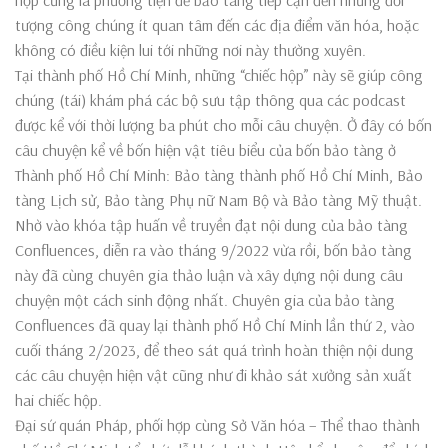
hộp cũng là phương tiện để bảo tàng tiếp cận đến những đối
tượng công chúng ít quan tâm đến các địa điểm văn hóa, hoặc
không có điều kiện lui tới những nơi này thường xuyên.
Tại thành phố Hồ Chí Minh, những “chiếc hộp” này sẽ giúp công
chúng (tái) khám phá các bộ sưu tập thông qua các podcast
được kể với thời lượng ba phút cho mỗi câu chuyện. Ở đây có bốn
câu chuyện kể về bốn hiện vật tiêu biểu của bốn bảo tàng ở
Thành phố Hồ Chí Minh: Bảo tàng thành phố Hồ Chí Minh, Bảo
tàng Lịch sử, Bảo tàng Phụ nữ Nam Bộ và Bảo tàng Mỹ thuật.
Nhờ vào khóa tập huấn về truyền đạt nội dung của bảo tàng
Confluences, diễn ra vào tháng 9/2022 vừa rồi, bốn bảo tàng
này đã cùng chuyên gia thảo luận và xây dựng nội dung câu
chuyện một cách sinh động nhất. Chuyên gia của bảo tàng
Confluences đã quay lại thành phố Hồ Chí Minh lần thứ 2, vào
cuối tháng 2/2023, để theo sát quá trình hoàn thiện nội dung
các câu chuyện hiện vật cũng như đi khảo sát xưởng sản xuất
hai chiếc hộp.
Đại sứ quán Pháp, phối hợp cùng Sở Văn hóa – Thể thao thành