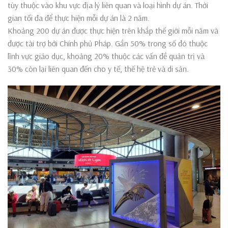
tùy thuộc vào khu vực địa lý liên quan và loại hình dự án. Thời
gian tối đa để thực hiện mỗi dự án là 2 năm.
Khoảng 200 dự án được thực hiện trên khắp thế giới mỗi năm và
được tài trợ bởi Chính phủ Pháp. Gần 50% trong số đó thuộc
lĩnh vực giáo dục, khoảng 20% thuộc các vấn đề quản trị và
30% còn lại liên quan đến cho y tế, thế hệ trẻ và di sản.