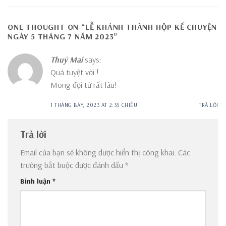
ONE THOUGHT ON “
LỄ KHÁNH THÀNH HỘP KỂ CHUYỆN
NGÀY 5 THÁNG 7 NĂM 2023
”
Thuý Mai
says:
Quá tuyệt vời !
Mong đợi từ rất lâu!
1 THÁNG BẢY, 2023 AT 2:35 CHIỀU
TRẢ LỜI
Trả lời
Email của bạn sẽ không được hiển thị công khai.
Các
trường bắt buộc được đánh dấu
*
Bình luận
*