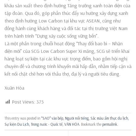
khâu sản xuất theo định hướng Tăng trưởng xanh toàn diện của
tập đoàn. Qua đó, góp phần thúc đẩy xu hướng xây dựng xanh
theo định hướng Low Carbon tại khu vực ASEAN, cũng như
đồng hành cùng khách hàng và đối tác tại thị trường Việt Nam
trên hành trình “Dựng xây cuộc sống vững bền”.
Là một phần trong chuỗi hoạt động “Thay đổi bao bì – Nhận
diện mới” của SCG Low Carbon Super Xi măng, SCG sẽ triển khai
hàng loạt sự kiện tại các khu vực trọng điểm, bao gồm hội nghị
chuyên đề và chương trình khuyến mãi hấp dẫn, nhằm tiếp cận và
kết nối chặt chẽ hơn với thầu thợ, đại lý và người tiêu dùng.
Xuân Hòa
Post Views:
375
This entry was posted in
“SAO” vào bếp
,
Người nổi tiếng
,
Sắc màu ẩm thực du lịch
,
Sự kiện Du Lịch
,
Trong nước - Quốc tế
,
VĂN HÓA
. Bookmark the
permalink
.