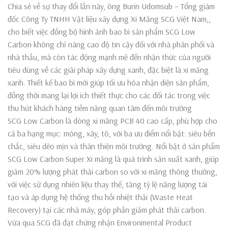
Chia sẻ về sự thay đổi lần này, ông Burin Udomsub – Tổng giám
đốc Công Ty TNHH Vật liệu xây dựng Xi Măng SCG Việt Nam,,
cho biết việc đồng bộ hình ảnh bao bì sản phẩm SCG Low
Carbon không chỉ nâng cao độ tin cậy đối với nhà phân phối và
nhà thầu, mà còn tác động mạnh mẽ đến nhận thức của người
tiêu dùng về các giải pháp xây dựng xanh, đặc biệt là xi măng
xanh. Thiết kế bao bì mới giúp tối ưu hóa nhận diện sản phẩm,
đồng thời mang lại lợi ích thiết thực cho các đối tác trong việc
thu hút khách hàng tiềm năng quan tâm đến môi trường
SCG Low Carbon là dòng xi măng PCB 40 cao cấp, phù hợp cho
cả ba hạng mục: móng, xây, tô, với ba ưu điểm nổi bật: siêu bền
chắc, siêu dẻo mịn và thân thiện môi trường. Nổi bật ở sản phẩm
SCG Low Carbon Super Xi măng là quá trình sản xuất xanh, giúp
giảm 20% lượng phát thải carbon so với xi măng thông thường,
với việc sử dụng nhiên liệu thay thế, tăng tỷ lệ năng lượng tái
tạo và áp dụng hệ thống thu hồi nhiệt thải (Waste Heat
Recovery) tại các nhà máy, góp phần giảm phát thải carbon.
Vừa qua SCG đã đạt chứng nhận Environmental Product