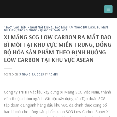
Skip
to
content
“SAO” VÀO BẾP
,
NGƯỜI NỔI TIẾNG
,
SẮC MÀU ẨM THỰC DU LỊCH
,
SỰ KIỆN
DU LỊCH
,
TRONG NƯỚC - QUỐC TẾ
,
VĂN HÓA
XI MĂNG SCG LOW CARBON RA MẮT BAO
BÌ MỚI TẠI KHU VỰC MIỀN TRUNG, ĐỒNG
BỘ HÓA SẢN PHẨM THEO ĐỊNH HƯỚNG
LOW CARBON TẠI KHU VỰC ASEAN
POSTED ON
3 THÁNG BA, 2025
BY
ADMIN
Công ty TNHH Vật liệu xây dựng Xi Măng SCG Việt Nam, thành
viên thuộc nhóm ngành Vật liệu xây dựng của Tập đoàn SCG –
tập đoàn đa ngành hàng đầu khu vực, đã chính thức công bố
bao bì mới cho dòng sản phẩm xanh SCG Low Carbon Super Xi