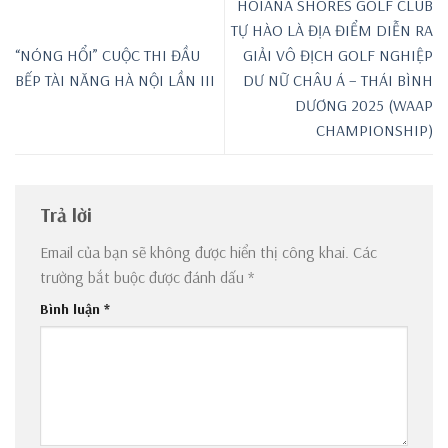
HOIANA SHORES GOLF CLUB
TỰ HÀO LÀ ĐỊA ĐIỂM DIỄN RA
“NÓNG HỔI” CUỘC THI ĐẦU
GIẢI VÔ ĐỊCH GOLF NGHIỆP
BẾP TÀI NĂNG HÀ NỘI LẦN III
DƯ NỮ CHÂU Á – THÁI BÌNH
DƯƠNG 2025 (WAAP
CHAMPIONSHIP)
Trả lời
Email của bạn sẽ không được hiển thị công khai.
Các
trường bắt buộc được đánh dấu
*
Bình luận
*