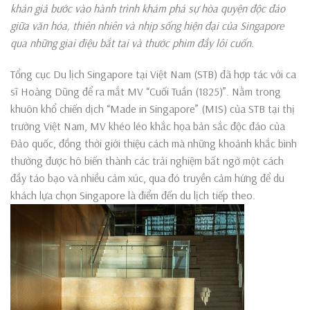
khán giả bước vào hành trình khám phá sự hòa quyện độc đáo
giữa văn hóa, thiên nhiên và nhịp sống hiện đại của Singapore
qua những giai điệu bắt tai và thước phim đầy lôi cuốn.
Tổng cục Du lịch Singapore tại Việt Nam (STB) đã hợp tác với ca
sĩ Hoàng Dũng để ra mắt MV “Cuối Tuần (1825)”. Nằm trong
khuôn khổ chiến dịch “Made in Singapore” (MIS) của STB tại thị
trường Việt Nam, MV khéo léo khắc họa bản sắc độc đáo của
Đảo quốc, đồng thời giới thiệu cách mà những khoảnh khắc bình
thường được hô biến thành các trải nghiệm bất ngờ một cách
đầy táo bạo và nhiều cảm xúc, qua đó truyền cảm hứng để du
khách lựa chọn Singapore là điểm đến du lịch tiếp theo.