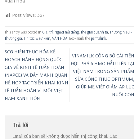
Xuân Hòa
Post Views:
367
This entry was posted in
Giải trí
,
Người nổi tiếng
,
Thế giới quanh ta
,
Thương hiệu -
Thương gia
,
Tin tức & sự kiện
,
VĂN HÓA
. Bookmark the
permalink
.
SCG HIỆN THỰC HÓA KẾ
VINAMILK CÔNG BỐ CẢI TIẾN
HOẠCH HÀNH ĐỘNG QUỐC
ĐỘT PHÁ 6 HMO ĐẦU TIÊN TẠI
GIA VỀ KINH TẾ TUẦN HOÀN
VIỆT NAM TRONG SẢN PHẨM
(NAPCE) VÀ ĐẨY MẠNH QUAN
SỮA CÔNG THỨC OPTIMUM,
HỆ HỢP TÁC TRIỂN KHAI KINH
GIÚP MẸ VIỆT GIẢM ÁP LỰC
TẾ TUẦN HOÀN VÌ MỘT VIỆT
NUÔI CON
NAM XANH HƠN
Trả lời
Email của bạn sẽ không được hiển thị công khai.
Các