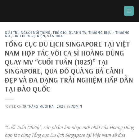
Skip
to
content
GIẢI TRÍ
,
NGƯỜI NỔI TIẾNG
,
THẾ GIỚI QUANH TA
,
THƯƠNG HIỆU - THƯƠNG
GIA
,
TIN TỨC & SỰ KIỆN
,
VĂN HÓA
TỔNG CỤC DU LỊCH SINGAPORE TẠI VIỆT
NAM HỢP TÁC VỚI CA SĨ HOÀNG DŨNG
QUAY MV “CUỐI TUẦN (1825)” TẠI
SINGAPORE, QUA ĐÓ QUẢNG BÁ CẢNH
ĐẸP VÀ ĐA DẠNG TRẢI NGHIỆM HẤP DẪN
TẠI ĐẢO QUỐC
POSTED ON
19 THÁNG MƯỜI HAI, 2024
BY
ADMIN
“Cuối Tuần (1825)”, sản phẩm âm nhạc mới nhất của Hoàng Dũng
hợp tác cùng Tổng cục Du lịch Singapore tại Việt Nam sẽ đưa