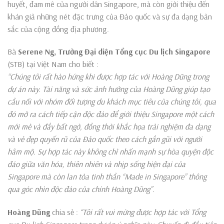
huyết, đam mê của người dân Singapore, mà còn giới thiệu đến
khán giả những nét đặc trưng của Đảo quốc và sự đa dạng bản
sắc của cộng đồng địa phương.
Bà
Serene Ng, Trưởng Đại diện Tổng cục Du lịch Singapore
(STB) tại Việt Nam cho biết :
“Chúng tôi rất hào hứng khi được hợp tác với Hoàng Dũng trong
dự án này. Tài năng và sức ảnh hưởng của Hoàng Dũng giúp tạo
cầu nối với nhóm đối tượng du khách mục tiêu của chúng tôi, qua
đó mở ra cách tiếp cận độc đáo để giới thiệu Singapore một cách
mới mẻ và đầy bất ngờ, đồng thời khắc họa trải nghiệm đa dạng
và vẻ đẹp quyến rũ của Đảo quốc theo cách gần gũi với người
hâm mộ. Sự hợp tác này không chỉ nhấn mạnh sự hòa quyện độc
đáo giữa văn hóa, thiên nhiên và nhịp sống hiện đại của
Singapore mà còn lan tỏa tinh thần “Made in Singapore” thông
qua góc nhìn độc đáo của chính Hoàng Dũng”.
Hoàng Dũng
chia sẻ :
“Tôi rất vui mừng được hợp tác với Tổng