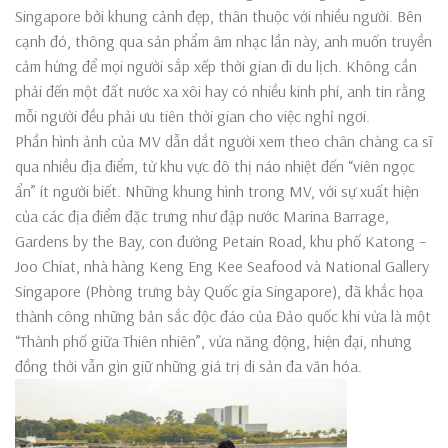
Singapore bởi khung cảnh đẹp, thân thuộc với nhiều người. Bên
cạnh đó, thông qua sản phẩm âm nhạc lần này, anh muốn truyền
cảm hứng để mọi người sắp xếp thời gian đi du lịch. Không cần
phải đến một đất nước xa xôi hay có nhiều kinh phí, anh tin rằng
mỗi người đều phải ưu tiên thời gian cho việc nghỉ ngơi.
Phần hình ảnh của MV dẫn dắt người xem theo chân chàng ca sĩ
qua nhiều địa điểm, từ khu vực đô thị náo nhiệt đến “viên ngọc
ẩn” ít người biết. Những khung hình trong MV, với sự xuất hiện
của các địa điểm đặc trưng như đập nước Marina Barrage,
Gardens by the Bay, con đường Petain Road, khu phố Katong –
Joo Chiat, nhà hàng Keng Eng Kee Seafood và National Gallery
Singapore (Phòng trưng bày Quốc gia Singapore), đã khắc họa
thành công những bản sắc độc đáo của Đảo quốc khi vừa là một
“Thành phố giữa Thiên nhiên”, vừa năng động, hiện đại, nhưng
đồng thời vẫn gìn giữ những giá trị di sản đa văn hóa.