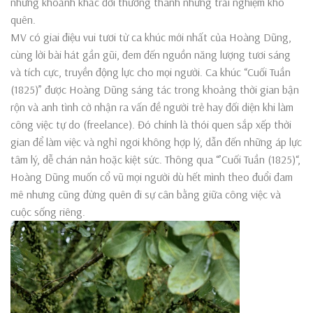
những khoảnh khắc đời thường thành những trải nghiệm khó
quên.
MV có giai điệu vui tươi từ ca khúc mới nhất của Hoàng Dũng,
cùng lời bài hát gần gũi, đem đến nguồn năng lượng tươi sáng
và tích cực, truyền động lực cho mọi người. Ca khúc “Cuối Tuần
(1825)” được Hoàng Dũng sáng tác trong khoảng thời gian bận
rộn và anh tình cờ nhận ra vấn đề người trẻ hay đối diện khi làm
công việc tự do (freelance). Đó chính là thói quen sắp xếp thời
gian để làm việc và nghỉ ngơi không hợp lý, dẫn đến những áp lực
tâm lý, dễ chán nản hoặc kiệt sức. Thông qua “’Cuối Tuần (1825)“,
Hoàng Dũng muốn cổ vũ mọi người dù hết mình theo đuổi đam
mê nhưng cũng đừng quên đi sự cân bằng giữa công việc và
cuộc sống riêng.