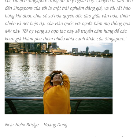
cục Du lịch Singapore trong dự án ý nghĩa này. Chuyến đi đầu tiên
đến Singapore của tôi là một trải nghiệm đáng giá, và tôi rất hào
hứng khi được chia sẻ sự hòa quyên độc đáo giữa văn hóa, thiên
nhiên và nét hiện đại của Đảo quốc với người hâm mộ thông qua
MV này. Tôi hy vọng sự hợp tác này sẽ truyền cảm hứng để các
khán giả khám phá thêm nhiều khía cạnh khác của Singapore.”
Near Helix Bridge – Hoang Dung