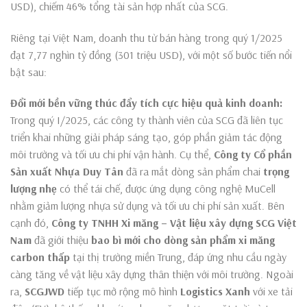
USD), chiếm 46% tổng tài sản hợp nhất của SCG.
Riêng tại Việt Nam, doanh thu từ bán hàng trong quý 1/2025
đạt 7,77 nghìn tỷ đồng (301 triệu USD), với một số bước tiến nổi
bật sau:
Đổi mới bền vững thúc đẩy tích cực hiệu quả kinh doanh:
Trong quý I/2025, các công ty thành viên của SCG đã liên tục
triển khai những giải pháp sáng tạo, góp phần giảm tác động
môi trường và tối ưu chi phí vận hành. Cụ thể,
Công ty Cổ phần
Sản xuất Nhựa Duy Tân
đã ra mắt dòng sản phẩm chai
trọng
lượng nhẹ
có thể tái chế, được ứng dụng công nghệ MuCell
nhằm giảm lượng nhựa sử dụng và tối ưu chi phí sản xuất. Bên
cạnh đó,
Công ty TNHH Xi măng – Vật liệu xây dựng SCG Việt
Nam
đã giới thiệu
bao bì mới cho dòng sản phẩm xi măng
carbon thấp
tại thị trường miền Trung, đáp ứng nhu cầu ngày
càng tăng về vật liệu xây dựng thân thiện với môi trường. Ngoài
ra,
SCGJWD
tiếp tục mở rộng mô hình
Logistics Xanh
với xe tải