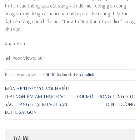
trị tích cực thông qua các sáng kiến đổi mới, đóng góp cộng
đồng và xây dựng các mối quan hệ hợp tác bền vững, tiếp tục
đặt nền tảng cho chiến lược “Tăng trưởng Xanh Toàn diện” trong
khu vực.
Xuân Hòa
Post Views:
364
This entry was posted in
KINH TẾ
. Bookmark the
permalink
.
MÙA HÈ TUYỆT VỜI VỚI NHIỀU
TRẢI NGHIỆM ẨM THỰC ĐẶC
ĐỔI MỚI TRONG TỪNG GIỌT
SẮC THÁNG 6 TẠI KHÁCH SẠN
DINH DƯỠNG
LOTTE SÀI GÒN
Trả lời