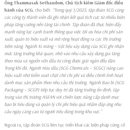
Ông Thammasak Sethaudom, Chủ tịch kiêm Giám đốc điều
hành của SCG
, cho biết:
“Trong quý 1/2025, tập đoàn SCG cùng
các công ty thành viên đã ghi nhận kết quả tích cực từ nhiều biện
pháp tăng cường nền tảng tài chính. Tập đoàn đã thực hiện đẩy
mạnh năng lực cạnh tranh thông qua việc tối ưu hóa chi phí sản
xuất, quản trị hiệu suất và mở rộng hoạt động ra các thị trường
tiềm năng. Ngành Xi măng – Vật liệu xây dựng của SCG ghi nhận
mức tăng trưởng khả quan, nhờ vào nhu cầu xây dựng gia tăng
theo mùa và nguồn vốn đầu tư công được giải ngân đều đặn.
Trong khi đó, Ngành Hóa dầu (SCG Chemicals – SCGC) nâng cao
hiệu suất nhờ kiểm soát chặt chẽ chi phí và điều chỉnh linh hoạt
danh mục sản phẩm theo nhu cầu thị trường. Ngành Bao bì (SCG
Packaging – SCGP) tiếp tục duy trì đà tăng trưởng ổn định, tập
trung vào thị trường ASEAN với chiến lược nâng cấp danh mục
bao bì tiêu dùng và quản lý chi phí hiệu quả nhằm đáp ứng nhu
cầu ngày càng cao từ người tiêu dùng trong khu vực.”
Ngoài ra, tập đoàn SCG liên tục triển khai các biện pháp củng cố