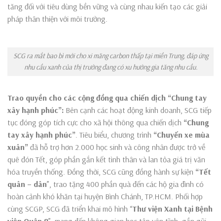
tăng đối với tiêu dùng bền vững và cùng nhau kiến tạo các giải
pháp thân thiện với môi trường.
SCG ra mắt bao bì mới cho xi măng carbon thấp tại miền Trung, đáp ứng
nhu cầu xanh của thị trường đang có xu hướng gia tăng nhu cầu.
Trao quyền cho các cộng đồng qua chiến dịch “Chung tay
xây hạnh phúc”:
Bên cạnh các hoạt động kinh doanh, SCG tiếp
tục đóng góp tích cực cho xã hội thông qua chiến dịch
“Chung
tay xây hạnh phúc”
. Tiêu biểu, chương trình
“Chuyến xe mùa
xuân”
đã hỗ trợ hơn 2.000 học sinh và công nhân được trở về
quê đón Tết, góp phần gắn kết tình thân và lan tỏa giá trị văn
hóa truyền thống. Đồng thời, SCG cũng đồng hành sự kiện
“Tết
quân – dân
”, trao tặng 400 phần quà đến các hộ gia đình có
hoàn cảnh khó khăn tại huyện Bình Chánh, TP.HCM. Phối hợp
cùng SCGP, SCG đã triển khai mô hình “
Thư viện Xanh tại Bệnh
viện Quận 8
”, mang đến không gian học tập yên tĩnh, gần gũi