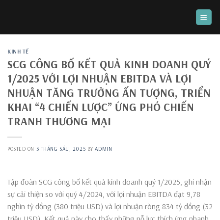
Skip
to
content
KINH TẾ
SCG CÔNG BỐ KẾT QUẢ KINH DOANH QUÝ
1/2025 VỚI LỢI NHUẬN EBITDA VÀ LỢI
NHUẬN TĂNG TRƯỞNG ẤN TƯỢNG, TRIỂN
KHAI “4 CHIẾN LƯỢC” ỨNG PHÓ CHIẾN
TRANH THƯƠNG MẠI
POSTED ON
3 THÁNG SÁU, 2025
BY
ADMIN
Tập đoàn SCG công bố kết quả kinh doanh quý 1/2025, ghi nhận
sự cải thiện so với quý 4/2024, với lợi nhuận EBITDA đạt 9,78
nghìn tỷ đồng (380 triệu USD) và lợi nhuận ròng 834 tỷ đồng (32
triệu USD). Kết quả này cho thấy những nỗ lực thích ứng nhanh