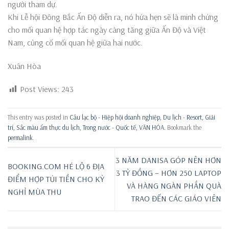
người tham dự.
Khi Lễ hội Đông Bắc Ấn Độ diễn ra, nó hứa hẹn sẽ là minh chứng
cho mối quan hệ hợp tác ngày càng tăng giữa Ấn Độ và Việt
Nam, củng cố mối quan hệ giữa hai nước.
Xuân Hòa
Post Views:
243
This entry was posted in
Câu lạc bộ - Hiệp hội doanh nghiệp
,
Du lịch - Resort
,
Giải
trí
,
Sắc màu ẩm thực du lịch
,
Trong nước - Quốc tế
,
VĂN HÓA
. Bookmark the
permalink
.
3 NĂM DANISA GÓP NÊN HƠN
BOOKING.COM HÉ LỘ 6 ĐỊA
3 TỶ ĐỒNG – HƠN 250 LAPTOP
ĐIỂM HỢP TÚI TIỀN CHO KỲ
VÀ HÀNG NGÀN PHẦN QUÀ
NGHỈ MÙA THU
TRAO ĐẾN CÁC GIÁO VIÊN