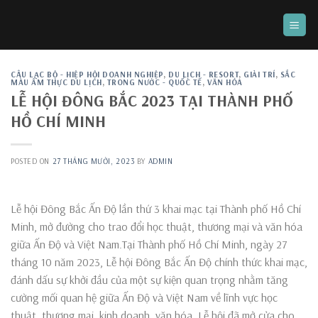
Skip
to
content
CÂU LẠC BỘ - HIỆP HỘI DOANH NGHIỆP
,
DU LỊCH - RESORT
,
GIẢI TRÍ
,
SẮC
MÀU ẨM THỰC DU LỊCH
,
TRONG NƯỚC - QUỐC TẾ
,
VĂN HÓA
LỄ HỘI ĐÔNG BẮC 2023 TẠI THÀNH PHỐ
HỒ CHÍ MINH
POSTED ON
27 THÁNG MƯỜI, 2023
BY
ADMIN
Lễ hội Đông Bắc Ấn Độ lần thứ 3 khai mạc tại Thành phố Hồ Chí
Minh, mở đường cho trao đổi học thuật, thương mại và văn hóa
giữa Ấn Độ và Việt Nam.Tại Thành phố Hồ Chí Minh, ngày 27
tháng 10 năm 2023, Lễ hội Đông Bắc Ấn Độ chính thức khai mạc,
đánh dấu sự khởi đầu của một sự kiện quan trọng nhằm tăng
cường mối quan hệ giữa Ấn Độ và Việt Nam về lĩnh vực học
thuật, thương mại, kinh doanh, văn hóa. Lễ hội đã mở cửa cho