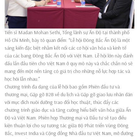
Tiến sĩ Madan Mohan Sethi, Tổng lãnh sự Ấn Độ tại thành phố
Hồ Chí Minh, bày tỏ quan điểm: “Lễ hội Đông Bắc Ấn Độ là một
sáng kiến đặc biệt nhằm kết nối các cơ hội văn hóa và kinh tế
của các bang Đông Bắc Ấn Độ với Việt Nam. Lễ hội lớn này đánh
dấu lần đầu tiên cho Việt Nam ở quy mô này và chắc chắn nó sẽ
mang đến một nền tảng có giá trị cho những nỗ lực hợp tác và
học hỏi lẫn nhau.”
Chương trình đa dạng của lễ hội bao gồm Phiên đầu tư và
thương mại, Gặp gỡ B2B về du lịch và Gặp gỡ giao lưu nhân dân
với mục đích nuôi dưỡng trao đổi học thuật, thúc đẩy các
chương trình giáo dục và tăng cường hiểu biết văn hóa giữa Ấn
Độ và Việt Nam. Phiên họp Thương mại và Đầu tư sẽ tạo điều
kiện thuận lợi cho sự tương tác giữa Bộ Phát triển Vùng Đông
Bắc, Invest India và Cộng đồng Nhà đầu tư Việt Nam, mở đường