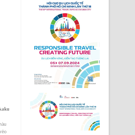
kaku
 màu
trẻo