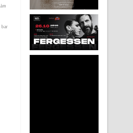
 cảm
 bar