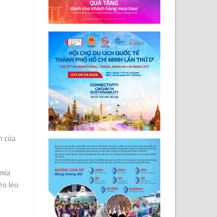
n của
 mùi
éo léo