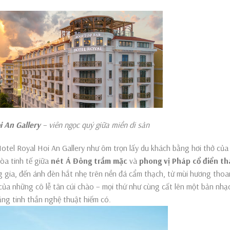
allery
–
viên ngọc quý giữa miền di sả
n
Hotel Royal Hoi An Gallery như ôm trọn lấy du khách bằng hơi thở của
òa tinh tế giữa
nét Á Đông trầm mặc
và
phong vị Pháp cổ điển t
 gia, đến ánh đèn hắt nhẹ trên nền đá cẩm thạch, từ mùi hương tho
ủa những cô lễ tân cúi chào – mọi thứ như cùng cất lên một bản nhạ
ằng tinh thần nghệ thuật hiếm có.