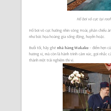
H
ồ bơi vô cực
tại roo
Hồ bơi vô cực hướng nhìn sông Hoài, phản chiếu ánh
như bức họa hoàng gia sống động, huyền hoặc.
Buổi tối, hãy ghé
nhà hàng Wakaku
– điểm hẹn củ
hương vị, mà còn là hành trình cảm xúc, gợi nhắc 
thành một trải nghiệm thi vị.