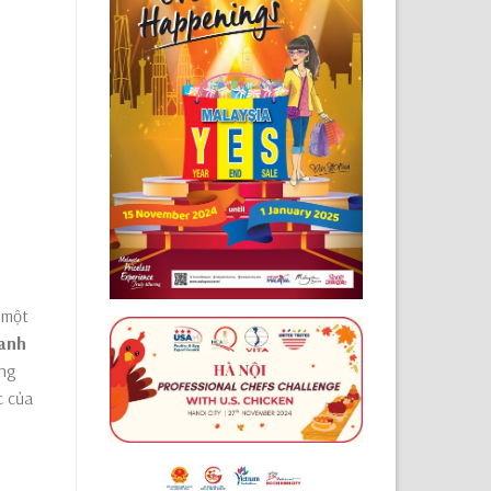
 một
hanh
ang
c của