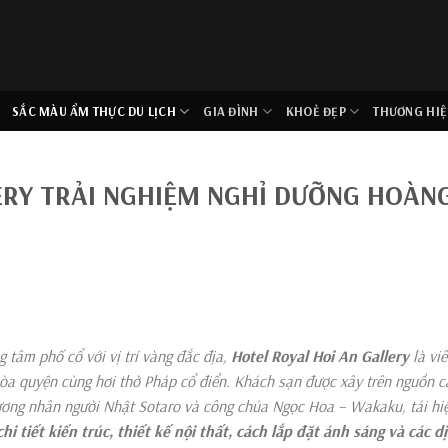
SẮC MÀU ẨM THỰC DU LỊCH
GIA ĐÌNH
KHOẺ ĐẸP
THƯƠNG HIỆ
ERY TRẢI NGHIỆM NGHỈ DƯỠNG HOÀN
g tâm phố cổ với vị trí vàng đắc địa,
Hotel Royal Hoi An Gallery
là vi
òa quyện cùng hơi thở Pháp cổ điển.
Khách sạn được xây trên
nguồn 
ương nhân người
Nhật Sotaro và công chúa Ngọc Hoa
– Wakaku,
tái hi
chi tiết
kiến trúc
, thiết
kế nội thất, cách lắp đặt ánh sáng và các d