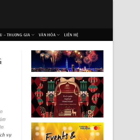
U – THƯƠNG GIA
VĂN HÓA
LIÊN HỆ
G
ên
cảm
ện
ịch vụ