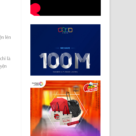
ện lên
chỉ là
uyện