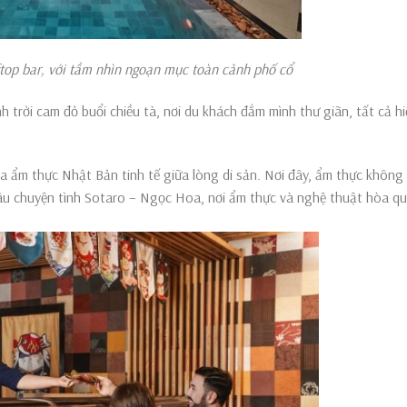
ftop bar, với tầm nhìn ngoạn mục toàn cảnh phố cổ
 trời cam đỏ buổi chiều tà, nơi du khách đắm mình thư giãn, tất cả hi
a ẩm thực Nhật Bản tinh tế giữa lòng di sản. Nơi đây, ẩm thực không 
câu chuyện tình Sotaro – Ngọc Hoa, nơi ẩm thực và nghệ thuật hòa q