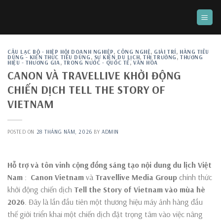
Skip
to
content
CÂU LẠC BỘ - HIỆP HỘI DOANH NGHIỆP
,
CÔNG NGHỆ
,
GIẢI TRÍ
,
HÀNG TIÊU
DÙNG - KIẾN THỨC TIÊU DÙNG
,
SỰ KIỆN DU LỊCH
,
THỊ TRƯỜNG
,
THƯƠNG
HIỆU - THƯƠNG GIA
,
TRONG NƯỚC - QUỐC TẾ
,
VĂN HÓA
CANON VÀ TRAVELLIVE KHỞI ĐỘNG
CHIẾN DỊCH TELL THE STORY OF
VIETNAM
POSTED ON
28 THÁNG NĂM, 2026
BY
ADMIN
Hỗ trợ và tôn vinh cộng đồng sáng tạo nội dung du lịch Việt
Nam
:
Canon Vietnam
và
Travellive Media Group
chính thức
khởi động chiến dịch
Tell the Story of Vietnam vào mùa hè
2026
. Đây là lần đầu tiên một thương hiệu máy ảnh hàng đầu
thế giới triển khai một chiến dịch đặt trọng tâm vào việc nâng