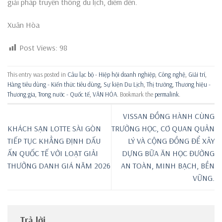
giải pháp truyền thông du lịch, điểm đến.
Xuân Hòa
Post Views:
98
This entry was posted in
Câu lạc bộ - Hiệp hội doanh nghiệp
,
Công nghệ
,
Giải trí
,
Hàng tiêu dùng - Kiến thức tiêu dùng
,
Sự kiện Du Lịch
,
Thị trường
,
Thương hiệu -
Thương gia
,
Trong nước - Quốc tế
,
VĂN HÓA
. Bookmark the
permalink
.
VISSAN ĐỒNG HÀNH CÙNG
KHÁCH SẠN LOTTE SÀI GÒN
TRƯỜNG HỌC, CƠ QUAN QUẢN
TIẾP TỤC KHẲNG ĐỊNH DẤU
LÝ VÀ CỘNG ĐỒNG ĐỂ XÂY
ẤN QUỐC TẾ VỚI LOẠT GIẢI
DỰNG BỮA ĂN HỌC ĐƯỜNG
THƯỞNG DANH GIÁ NĂM 2026
AN TOÀN, MINH BẠCH, BỀN
VỮNG.
Trả lời