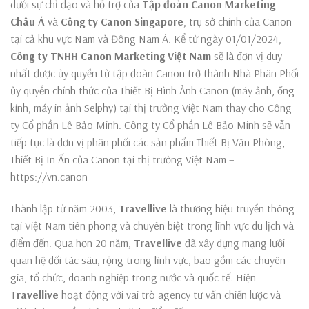
dưới sự chỉ đạo và hỗ trợ của
Tập đoàn Canon Marketing
Châu Á
và
Công ty Canon Singapore
, trụ sở chính của Canon
tại cả khu vực Nam và Đông Nam Á. Kể từ ngày 01/01/2024,
Công ty TNHH Canon Marketing Việt Nam
sẽ là đơn vị duy
nhất được ủy quyền từ tập đoàn Canon trở thành Nhà Phân Phối
ủy quyền chính thức của Thiết Bị Hình Ảnh Canon (máy ảnh, ống
kính, máy in ảnh Selphy) tại thị trường Việt Nam thay cho Công
ty Cổ phần Lê Bảo Minh. Công ty Cổ phần Lê Bảo Minh sẽ vẫn
tiếp tục là đơn vị phân phối các sản phẩm Thiết Bị Văn Phòng,
Thiết Bị In Ấn của Canon tại thị trường Việt Nam –
https://vn.canon
Thành lập từ năm 2003,
Travellive
là thương hiệu truyền thông
tại Việt Nam tiên phong và chuyên biệt trong lĩnh vực du lịch và
điểm đến. Qua hơn 20 năm,
Travellive
đã xây dựng mạng lưới
quan hệ đối tác sâu, rộng trong lĩnh vực, bao gồm các chuyên
gia, tổ chức, doanh nghiệp trong nước và quốc tế. Hiện
Travellive
hoạt động với vai trò agency tư vấn chiến lược và