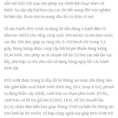
viền nội thất 128 màu cho phép tùy chỉnh linh hoạt theo sở
thích. Sự sắp xếp hài hòa của các chi tiết mang đến trải nghiệm
lái hiện đại, thoải mái và mang dấu ấn cá nhân rõ nét.
Về vận hành, BYD HAN sử dụng hệ dẫn động 4 bánh điện tử
(electric-AWD) cho tổng công suất 509 mã lực và mô-men xoắn
cực đại 700 Nm, giúp xe tăng tốc 0–100 km/h chỉ trong 3,9
giây. Năng lượng được cung cấp bởi bộ pin Blade dung lượng
85,44 kWh, cho phép xe di chuyển tối đa 521 km sau mỗi lần sạc
đầy, phù hợp cả cho nhu cầu sử dụng hằng ngày lẫn các hành
trình dài.
BYD HAN được trang bị đầy đủ hệ thống an toàn chủ động tiên
tiến gồm kiểm soát hành trình thích ứng (ACC Stop & Go), phanh
tự động khẩn cấp (AEB), cảnh báo va chạm phía trước (FCW),
cảnh báo và hỗ trợ giữ làn (LDWS, LKA), hỗ trợ chuyển làn
(LCA), nhận diện biển báo giao thông (TSR) và hiển thị thông tin
trên kính lái (W-HUD). Tổ hợp công nghệ này giúp BYD HAN trở