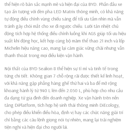
thể hiện rõ bản sắc mạnh mẽ và hiện đại của BYD. Phần đầu xe
tạo ấn tượng với đèn pha LED Matrix thông minh, có khả năng
tự động điều chỉnh vùng chiếu sáng để tối ưu tầm nhìn mà vẫn
tránh gây chói mắt cho xe đi ngược chiều. Lưới tản nhiệt chủ
động tích hợp hệ thống điều chỉnh luồng khí AGS giúp tối ưu hiệu
suất khí động học, kết hợp cùng bộ mâm thể thao 21 inch và lốp
Michelin hiệu năng cao, mang lại cảm giác vững chãi nhưng vẫn
thanh thoát trong mọi điều kiện vận hành.
Nội thất của BYD Sealion 8 thể hiện sự tỉ mỉ và tinh tế trong
từng chi tiết. Không gian 7 chỗ rộng rãi được thiết kế linh hoạt,
với khả năng gập phẳng hàng ghế thứ hai và ba để mở rộng
khoang hành lý từ 940 L lên đến 2.050 L, phù hợp cho nhu cầu
đa dạng từ gia đình đến doanh nghiệp. Xe vận hành trên nền
tảng DiPlatform, tích hợp hệ sinh thái thông minh DiEcology,
cho phép điều khiển điều hòa, định vị hay các chức năng giải trí
chỉ bằng các câu lệnh giọng nói tự nhiên, mang lại trải nghiệm
tiện nghi và hiện đại cho người lái.