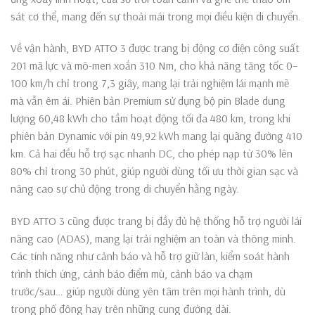
sát cơ thể, mang đến sự thoải mái trong mọi điều kiện di chuyển.
Về vận hành, BYD ATTO 3 được trang bị động cơ điện công suất
201 mã lực và mô-men xoắn 310 Nm, cho khả năng tăng tốc 0–
100 km/h chỉ trong 7,3 giây, mang lại trải nghiệm lái mạnh mẽ
mà vẫn êm ái. Phiên bản Premium sử dụng bộ pin Blade dung
lượng 60,48 kWh cho tầm hoạt động tối đa 480 km, trong khi
phiên bản Dynamic với pin 49,92 kWh mang lại quãng đường 410
km. Cả hai đều hỗ trợ sạc nhanh DC, cho phép nạp từ 30% lên
80% chỉ trong 30 phút, giúp người dùng tối ưu thời gian sạc và
nâng cao sự chủ động trong di chuyển hằng ngày.
BYD ATTO 3 cũng được trang bị đầy đủ hệ thống hỗ trợ người lái
nâng cao (ADAS), mang lại trải nghiệm an toàn và thông minh.
Các tính năng như cảnh báo và hỗ trợ giữ làn, kiểm soát hành
trình thích ứng, cảnh báo điểm mù, cảnh báo va chạm
trước/sau… giúp người dùng yên tâm trên mọi hành trình, dù
trong phố đông hay trên những cung đường dài.