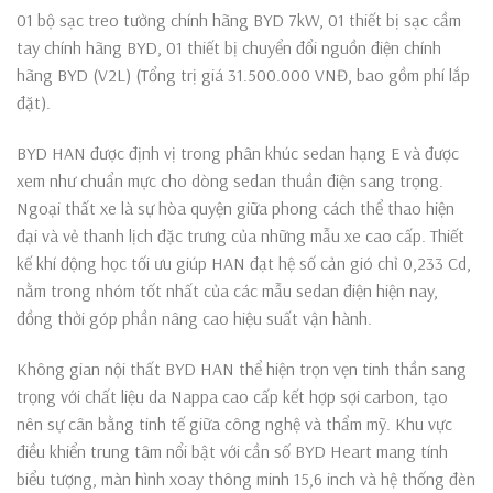
01 bộ sạc treo tường chính hãng BYD 7kW, 01 thiết bị sạc cầm
tay chính hãng BYD, 01 thiết bị chuyển đổi nguồn điện chính
hãng BYD (V2L) (Tổng trị giá 31.500.000 VNĐ, bao gồm phí lắp
đặt).
BYD HAN được định vị trong phân khúc sedan hạng E và được
xem như chuẩn mực cho dòng sedan thuần điện sang trọng.
Ngoại thất xe là sự hòa quyện giữa phong cách thể thao hiện
đại và vẻ thanh lịch đặc trưng của những mẫu xe cao cấp. Thiết
kế khí động học tối ưu giúp HAN đạt hệ số cản gió chỉ 0,233 Cd,
nằm trong nhóm tốt nhất của các mẫu sedan điện hiện nay,
đồng thời góp phần nâng cao hiệu suất vận hành.
Không gian nội thất BYD HAN thể hiện trọn vẹn tinh thần sang
trọng với chất liệu da Nappa cao cấp kết hợp sợi carbon, tạo
nên sự cân bằng tinh tế giữa công nghệ và thẩm mỹ. Khu vực
điều khiển trung tâm nổi bật với cần số BYD Heart mang tính
biểu tượng, màn hình xoay thông minh 15,6 inch và hệ thống đèn