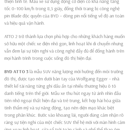
thiện tinh tế. Mẫu xe sử dụng động cơ điện có khả năng tăng
tốc 0–100 km/h trong 8,3 giây, đồng thời trang bị công nghệ
pin Blade độc quyền của BYD – dòng pin nổi tiếng về độ an toàn
và hiệu quả vận hành.
ATTO 2 trở thành lựa chọn phù hợp cho những khách hàng muốn
sở hữu một chiếc xe điện nhỏ gọn, linh hoạt khi di chuyển nhưng
vẫn đem lại sự tiện nghi và công nghệ đầy đủ để đồng hành trên
mọi hành trình trong cuộc sống đô thị hiện đại.
BYD ATTO 3
là mẫu SUV năng lượng mới hướng đến môi trường
đô thị, được tạo nên dưới bàn tay của Wolfgang Egger – nhà
thiết kế tài năng từng ghi dấu ấn tại nhiều thương hiệu ô tô
danh tiếng trên thế giới. Mẫu xe thu hút ngay từ ánh nhìn đầu
tiên nhờ ngoại thất hiện đại và trẻ trung, kết hợp hài hòa giữa
tính thẩm mỹ và sự năng động, tạo nên diện mạo khác biệt
trong phân khúc. Bước vào khoang lái, người dùng cảm nhận rõ
ràng sự tiện nghi của một chiếc SUV thế hệ mới với màn hình cảm
ứng xoay linh hoạt, cửa sổ trời toàn cảnh và ghế thể thao ôm