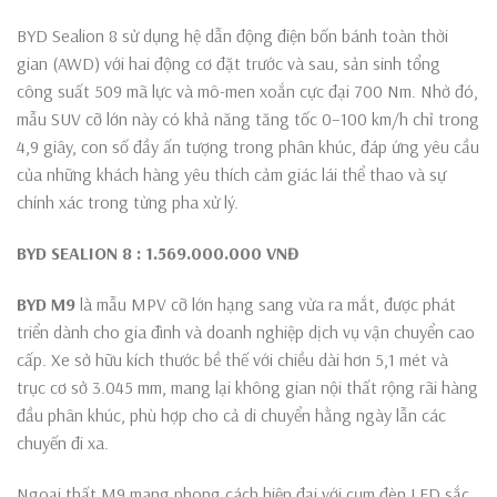
BYD Sealion 8 sử dụng hệ dẫn động điện bốn bánh toàn thời
gian (AWD) với hai động cơ đặt trước và sau, sản sinh tổng
công suất 509 mã lực và mô-men xoắn cực đại 700 Nm. Nhờ đó,
mẫu SUV cỡ lớn này có khả năng tăng tốc 0–100 km/h chỉ trong
4,9 giây, con số đầy ấn tượng trong phân khúc, đáp ứng yêu cầu
của những khách hàng yêu thích cảm giác lái thể thao và sự
chính xác trong từng pha xử lý.
BYD SEALION 8
: 1.569.000.000 VNĐ
BYD M9
là mẫu MPV cỡ lớn hạng sang vừa ra mắt, được phát
triển dành cho gia đình và doanh nghiệp dịch vụ vận chuyển cao
cấp. Xe sở hữu kích thước bề thế với chiều dài hơn 5,1 mét và
trục cơ sở 3.045 mm, mang lại không gian nội thất rộng rãi hàng
đầu phân khúc, phù hợp cho cả di chuyển hằng ngày lẫn các
chuyến đi xa.
Ngoại thất M9 mang phong cách hiện đại với cụm đèn LED sắc