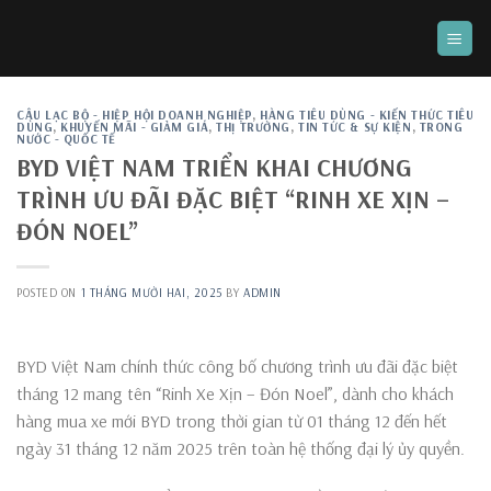
Skip
to
content
CÂU LẠC BỘ - HIỆP HỘI DOANH NGHIỆP
,
HÀNG TIÊU DÙNG - KIẾN THỨC TIÊU
DÙNG
,
KHUYẾN MÃI - GIẢM GIÁ
,
THỊ TRƯỜNG
,
TIN TỨC & SỰ KIỆN
,
TRONG
NƯỚC - QUỐC TẾ
BYD VIỆT NAM TRIỂN KHAI CHƯƠNG
TRÌNH ƯU ĐÃI ĐẶC BIỆT “RINH XE XỊN –
ĐÓN NOEL”
POSTED ON
1 THÁNG MƯỜI HAI, 2025
BY
ADMIN
BYD Việt Nam chính thức công bố chương trình ưu đãi đặc biệt
tháng 12 mang tên “Rinh Xe Xịn – Đón Noel”, dành cho khách
hàng mua xe mới BYD trong thời gian từ 01 tháng 12 đến hết
ngày 31 tháng 12 năm 2025 trên toàn hệ thống đại lý ủy quyền.