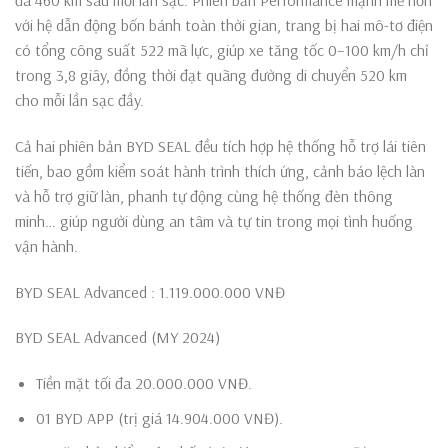
đa 460 km sau mỗi lần sạc. Phiên bản Performance mạnh mẽ hơn
với hệ dẫn động bốn bánh toàn thời gian, trang bị hai mô-tơ điện
có tổng công suất 522 mã lực, giúp xe tăng tốc 0–100 km/h chỉ
trong 3,8 giây, đồng thời đạt quãng đường di chuyển 520 km
cho mỗi lần sạc đầy.
Cả hai phiên bản BYD SEAL đều tích hợp hệ thống hỗ trợ lái tiên
tiến, bao gồm kiểm soát hành trình thích ứng, cảnh báo lệch làn
và hỗ trợ giữ làn, phanh tự động cùng hệ thống đèn thông
minh… giúp người dùng an tâm và tự tin trong mọi tình huống
vận hành.
BYD SEAL Advanced : 1.119.000.000 VNĐ
BYD SEAL Advanced (MY 2024)
Tiền mặt tối đa 20.000.000 VNĐ.
01 BYD APP (trị giá 14.904.000 VNĐ).