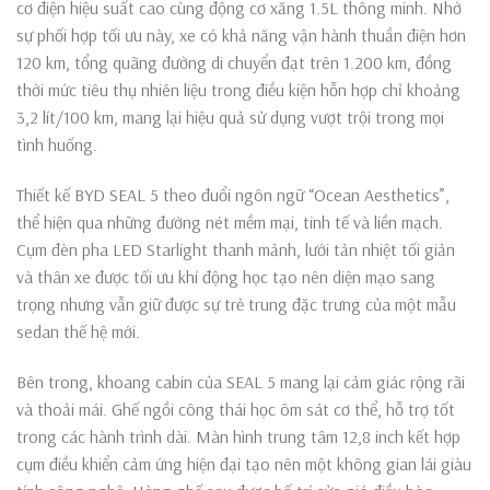
cơ điện hiệu suất cao cùng động cơ xăng 1.5L thông minh. Nhờ
sự phối hợp tối ưu này, xe có khả năng vận hành thuần điện hơn
120 km, tổng quãng đường di chuyển đạt trên 1.200 km, đồng
thời mức tiêu thụ nhiên liệu trong điều kiện hỗn hợp chỉ khoảng
3,2 lít/100 km, mang lại hiệu quả sử dụng vượt trội trong mọi
tình huống.
Thiết kế BYD SEAL 5 theo đuổi ngôn ngữ “Ocean Aesthetics”,
thể hiện qua những đường nét mềm mại, tinh tế và liền mạch.
Cụm đèn pha LED Starlight thanh mảnh, lưới tản nhiệt tối giản
và thân xe được tối ưu khí động học tạo nên diện mạo sang
trọng nhưng vẫn giữ được sự trẻ trung đặc trưng của một mẫu
sedan thế hệ mới.
Bên trong, khoang cabin của SEAL 5 mang lại cảm giác rộng rãi
và thoải mái. Ghế ngồi công thái học ôm sát cơ thể, hỗ trợ tốt
trong các hành trình dài. Màn hình trung tâm 12,8 inch kết hợp
cụm điều khiển cảm ứng hiện đại tạo nên một không gian lái giàu