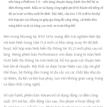
nền tảng e-Platform 3.0 – nền tảng chuyên dụng dành cho thế hệ xe
điện thông minh. Mẫu xe sử dụng công nghệ pin BYD Blade nổi tiếng về
độ an toàn và hiệu suất ổn định. Đặc biệt, cấu trúc CTB (cell-to-body)
tích hợp pin vào khung xe giúp gia tăng độ cứng vững, cải thiện khả
năng kiểm soát và nâng cao mức an toàn tổng thể.
Bên trong khoang lái, BYD SEAL mang đến trải nghiệm hiện đại
với màn hình trung tâm 15,6 inch có khả năng xoay 90 độ linh
hoạt, kết hợp màn hình hiển thị thông tin 10,25 inch phía sau vô
lăng. Riêng phiên bản Performance còn được trang bị màn hình
HUD hiển thị thông tin trên kính lái, hỗ trợ quan sát thuận tiện
hơn khi di chuyển. Nội thất xe được hoàn thiện cao cấp với ghế
thể thao, hệ thống đèn trang trí đa sắc và các chất liệu như da
tự nhiên, da lộn và kim loại phay, tạo nên không gian sang trọng
và đậm chất công nghệ.
Về vận hành, phiên bản Advanced sử dụng động cơ điện công
suất 201 mã lực, dẫn động cầu sau, cho phạm vi hoạt động tối