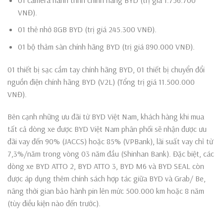
VNĐ).
01 thẻ nhớ 8GB BYD (trị giá 245.300 VNĐ).
01 bộ thảm sàn chính hãng BYD (trị giá 890.000 VNĐ).
01 thiết bị sạc cầm tay chính hãng BYD, 01 thiết bị chuyển đổi
nguồn điện chính hãng BYD (V2L) (Tổng trị giá 11.500.000
VNĐ).
Bên cạnh những ưu đãi từ BYD Việt Nam, khách hàng khi mua
tất cả dòng xe được BYD Việt Nam phân phối sẽ nhận được ưu
đãi vay đến 90% (JACCS) hoặc 85% (VPBank), lãi suất vay chỉ từ
7,3%/năm trong vòng 03 năm đầu (Shinhan Bank). Đặc biệt, các
dòng xe BYD ATTO 2, BYD ATTO 3, BYD M6 và BYD SEAL còn
được áp dụng thêm chính sách hợp tác giữa BYD và Grab/ Be,
nâng thời gian bảo hành pin lên mức 500.000 km hoặc 8 năm
(tùy điều kiện nào đến trước).