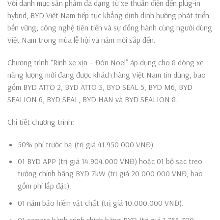
Với danh mục sản phẩm đa dạng từ xe thuần điện đến plug-in
hybrid, BYD Việt Nam tiếp tục khẳng định định hướng phát triển
bền vững, công nghệ tiên tiến và sự đồng hành cùng người dùng
Việt Nam trong mùa lễ hội và năm mới sắp đến.
Chương trình “Rinh xe xịn – Đón Noel” áp dụng cho 8 dòng xe
năng lượng mới đang được khách hàng Việt Nam tin dùng, bao
gồm BYD ATTO 2, BYD ATTO 3, BYD SEAL 5, BYD M6, BYD
SEALION 6, BYD SEAL, BYD HAN và BYD SEALION 8.
Chi tiết chương trình:
50% phí trước bạ (trị giá 41.950.000 VNĐ).
01 BYD APP (trị giá 14.904.000 VNĐ) hoặc 01 bộ sạc treo
tường chính hãng BYD 7kW (trị giá 20.000.000 VNĐ, bao
gồm phí lắp đặt).
01 năm bảo hiểm vật chất (trị giá 10.000.000 VNĐ).
01 camera hành trình chính hãng BYD (trị giá 1.756.700