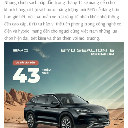
Những chính sách hấp dẫn trong tháng 12 sẽ mang đến cho
khách hàng cơ hội sở hữu xe năng lượng mới BYD dễ dàng hơn
bao giờ hết. Với loạt mẫu xe trải rộng từ phân khúc phổ thông
đến cao cấp, BYD tự hào vị thế tiên phong trong công nghệ xe
điện và hybrid, mang đến cho người dùng Việt Nam những lựa
chọn hiện đại, tiết kiệm và thân thiện với môi trường.