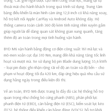
trọng. Các ghế ngồi được tạo hình công thái học, mang lại sự
thoải mái cho hành khách trong quá trình sử dụng. Trung tâm
bảng điều khiển là màn hình cảm ứng 12,8 inch có khả năng xoay,
hỗ trợ kết nối Apple CarPlay và Android Auto không dây. Hệ
thống camera toàn cảnh 360 độ kèm tính năng nhìn xuyên gầm
giúp người lái dễ dàng quan sát không gian xung quanh, tăng
thêm độ an toàn trong mọi tình huống vận hành.
BYD M6 vận hành bằng động cơ điện công suất 161 mã lực và
mô-men xoắn cực đại 310 Nm, mang đến khả năng tăng tốc linh
hoạt và mượt mà. Xe sử dụng bộ pin Blade dung lượng 55,4 kWh
– loại pin được ghi nhận rộng rãi về độ an toàn và độ bền – cho
phạm vi hoạt động tối đa 420 km, đáp ứng hiệu quả nhu cầu sử
dụng hằng ngày trong điều kiện đô thị.
Về an toàn, BYD M6 được trang bị đầy đủ các hệ thống hỗ trợ
quan trọng như chống bó cứng phanh (ABS), phân phối lực
phanh điện tử (EBD), cân bằng điện tử (ESC), kiểm soát lực kéo
(TCS), hệ thống điều khiển cân bằng động (VDCS), hỗ trợ khởi