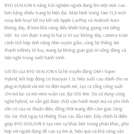
BYD SEALION 6 nâng trải nghiệm người dùng lên một mức cao
hơn bằng nhiều trang bị hiện đại. Màn hình trung tâm 15,6 inch
xoay linh hoạt hỗ trợ kết nối Apple CarPlay và Android Auto
không dây, đi kèm khả năng điều khiển bằng giọng nói tiếng
Việt. Xe còn được trang bị hai vị trí sạc không dây, camera toàn
cảnh tích hợp tính năng nhìn xuyên gầm, cùng hệ thống âm
thanh Infinity 10 loa, mang lại không gian giải trí sống động và
tiện nghi trong suốt hành trình.
Cốt lõi của BYD SEALION 6 là hệ truyền động DM-i Super
Hybrid, kết hợp động cơ Xiaoyun 1.5L hiệu suất cao dành cho xe
plug-in hybrid với mô-tơ điện mạnh mẽ, tạo ra tổng công suất
214 mã lực và mô-men xoắn cực đại 300 Nm. Dù sử dụng công
nghệ hybrid, xe vẫn giữ được chất vận hành mượt mà và yên tĩnh
vốn có của xe thuần điện, đồng thời mang đến cảm giác tăng
tốc tức thời ngay từ những thao tác đầu tiên. Đây chính là điểm
giúp BYD SEALION 6 tạo nên sự khác biệt trong phân khúc, phù
hợp với người dùng đề cao sự êm ái, hiệu quả và khả năng vận