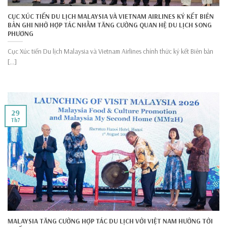
CỤC XÚC TIẾN DU LỊCH MALAYSIA VÀ VIETNAM AIRLINES KÝ KẾT BIÊN
BẢN GHI NHỚ HỢP TÁC NHẰM TĂNG CƯỜNG QUAN HỆ DU LỊCH SONG
PHƯƠNG
Cục Xúc tiến Du lịch Malaysia và Vietnam Airlines chính thức ký kết Biên bản
[...]
29
Th7
MALAYSIA TĂNG CƯỜNG HỢP TÁC DU LỊCH VỚI VIỆT NAM HƯỚNG TỚI