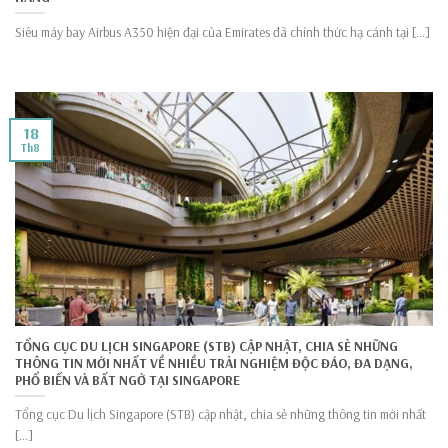
Siêu máy bay Airbus A350 hiện đại của Emirates đã chính thức hạ cánh tại [...]
18
Th8
TỔNG CỤC DU LỊCH SINGAPORE (STB) CẬP NHẬT, CHIA SẺ NHỮNG
THÔNG TIN MỚI NHẤT VỀ NHIỀU TRẢI NGHIỆM ĐỘC ĐÁO, ĐA DẠNG,
PHỔ BIẾN VÀ BẤT NGỜ TẠI SINGAPORE
Tổng cục Du lịch Singapore (STB) cập nhật, chia sẻ những thông tin mới nhất
[...]