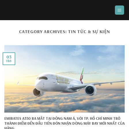
Skip
to
content
CATEGORY ARCHIVES:
TIN TỨC & SỰ KIỆN
03
Th9
EMIRATES A350 RA MẮT TẠI ĐÔNG NAM Á, VỚI TP. HỒ CHÍ MINH TRỞ
THÀNH ĐIỂM ĐẾN ĐẦU TIÊN ĐÓN NHẬN DÒNG MÁY BAY MỚI NHẤT CỦA
HÃNG