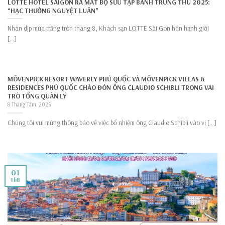
LOTTE HOTEL SAIGON RA MẮT BỘ SƯU TẬP BÁNH TRUNG THU 2025:
“HẠC THƯỞNG NGUYỆT LUÂN”
Nhân dịp mùa trăng tròn tháng 8, Khách sạn LOTTE Sài Gòn hân hạnh giới
[...]
MÖVENPICK RESORT WAVERLY PHÚ QUỐC VÀ MÖVENPICK VILLAS &
RESIDENCES PHÚ QUỐC CHÀO ĐÓN ÔNG CLAUDIO SCHIBLI TRONG VAI
TRÒ TỔNG QUẢN LÝ
8 Tháng Tám, 2025
Chúng tôi vui mừng thông báo về việc bổ nhiệm ông Claudio Schibli vào vị [...]
01
Th8