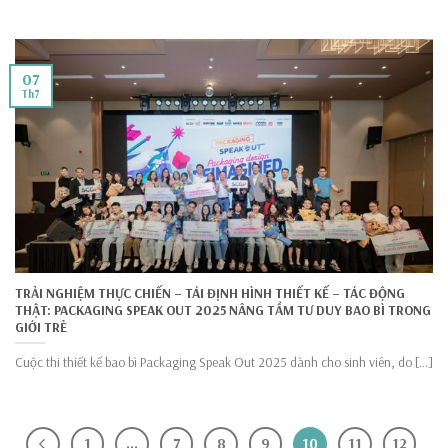
07
Th7
TRẢI NGHIỆM THỰC CHIẾN – TÁI ĐỊNH HÌNH THIẾT KẾ – TÁC ĐỘNG
THẬT: PACKAGING SPEAK OUT 2025 NÂNG TẦM TƯ DUY BAO BÌ TRONG
GIỚI TRẺ
Cuộc thi thiết kế bao bì Packaging Speak Out 2025 dành cho sinh viên, do [...]
1
…
7
8
9
10
11
12